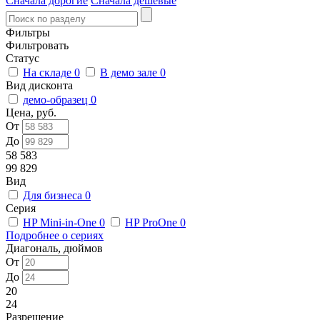
Сначала дорогие
Сначала дешевые
Фильтры
Фильтровать
Статус
На складе
0
В демо зале
0
Вид дисконта
демо-образец
0
Цена, руб.
От
До
58 583
99 829
Вид
Для бизнеса
0
Серия
HP Mini-in-One
0
HP ProOne
0
Подробнее о сериях
Диагональ, дюймов
От
До
20
24
Разрешение