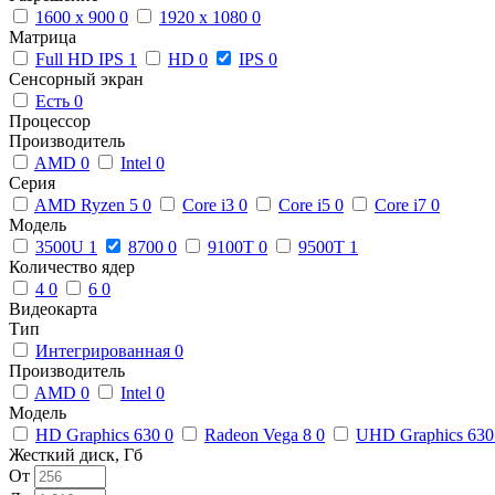
1600 x 900
0
1920 x 1080
0
Матрица
Full HD IPS
1
HD
0
IPS
0
Сенсорный экран
Есть
0
Процессор
Производитель
AMD
0
Intel
0
Серия
AMD Ryzen 5
0
Core i3
0
Core i5
0
Core i7
0
Модель
3500U
1
8700
0
9100T
0
9500T
1
Количество ядер
4
0
6
0
Видеокарта
Тип
Интегрированная
0
Производитель
AMD
0
Intel
0
Модель
HD Graphics 630
0
Radeon Vega 8
0
UHD Graphics 63
Жесткий диск, Гб
От