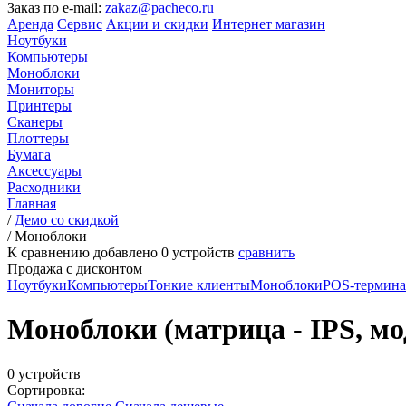
Заказ по e-mail:
zakaz@pacheco.ru
Аренда
Сервис
Акции и скидки
Интернет магазин
Ноутбуки
Компьютеры
Моноблоки
Мониторы
Принтеры
Сканеры
Плоттеры
Бумага
Аксессуары
Расходники
Главная
/
Демо со скидкой
/
Моноблоки
К сравнению добавлено
0
устройств
сравнить
Продажа с дисконтом
Ноутбуки
Компьютеры
Тонкие клиенты
Моноблоки
POS-термин
Моноблоки (матрица - IPS, мод
0 устройств
Сортировка: