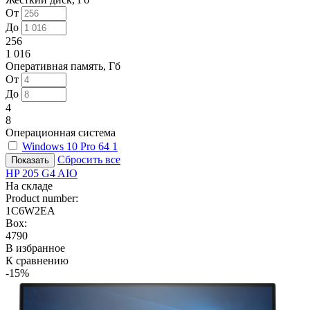
От
До
256
1 016
Оперативная память, Гб
От
До
4
8
Операционная система
Windows 10 Pro 64
1
Сбросить все
HP 205 G4 AIO
На складе
Product number:
1C6W2EA
Box:
4790
В избранное
К сравнению
-15%