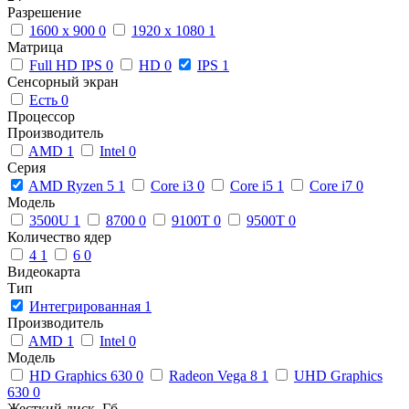
Разрешение
1600 x 900
0
1920 x 1080
1
Матрица
Full HD IPS
0
HD
0
IPS
1
Сенсорный экран
Есть
0
Процессор
Производитель
AMD
1
Intel
0
Серия
AMD Ryzen 5
1
Core i3
0
Core i5
1
Core i7
0
Модель
3500U
1
8700
0
9100T
0
9500T
0
Количество ядер
4
1
6
0
Видеокарта
Тип
Интегрированная
1
Производитель
AMD
1
Intel
0
Модель
HD Graphics 630
0
Radeon Vega 8
1
UHD Graphics
630
0
Жесткий диск, Гб