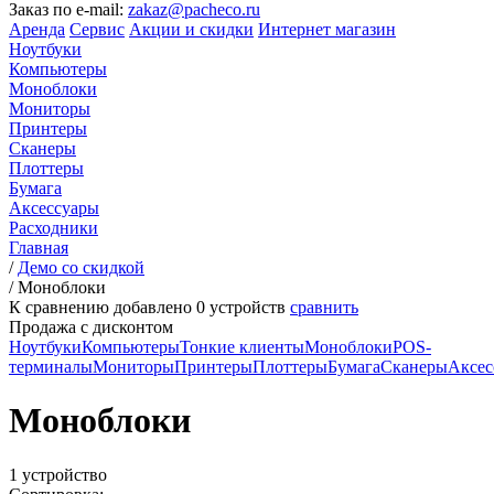
Заказ по e-mail:
zakaz@pacheco.ru
Аренда
Сервис
Акции и скидки
Интернет магазин
Ноутбуки
Компьютеры
Моноблоки
Мониторы
Принтеры
Сканеры
Плоттеры
Бумага
Аксессуары
Расходники
Главная
/
Демо со скидкой
/
Моноблоки
К сравнению добавлено
0
устройств
сравнить
Продажа с дисконтом
Ноутбуки
Компьютеры
Тонкие клиенты
Моноблоки
POS-
терминалы
Мониторы
Принтеры
Плоттеры
Бумага
Сканеры
Аксес
Моноблоки
1 устройство