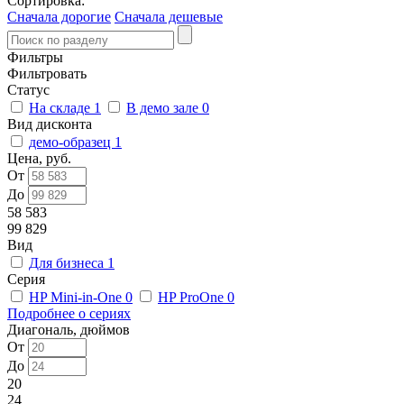
Сортировка:
Сначала дорогие
Сначала дешевые
Фильтры
Фильтровать
Статус
На складе
1
В демо зале
0
Вид дисконта
демо-образец
1
Цена, руб.
От
До
58 583
99 829
Вид
Для бизнеса
1
Серия
HP Mini-in-One
0
HP ProOne
0
Подробнее о сериях
Диагональ, дюймов
От
До
20
24