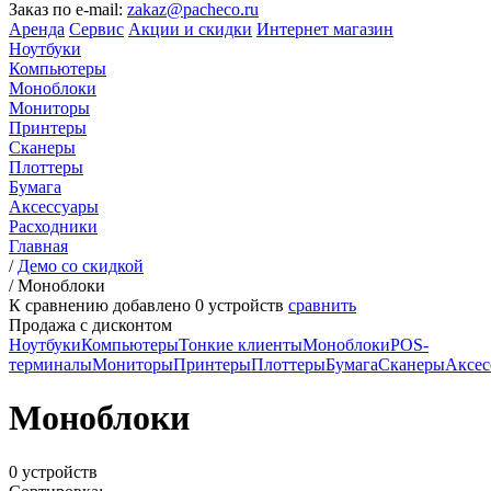
Заказ по e-mail:
zakaz@pacheco.ru
Аренда
Сервис
Акции и скидки
Интернет магазин
Ноутбуки
Компьютеры
Моноблоки
Мониторы
Принтеры
Сканеры
Плоттеры
Бумага
Аксессуары
Расходники
Главная
/
Демо со скидкой
/
Моноблоки
К сравнению добавлено
0
устройств
сравнить
Продажа с дисконтом
Ноутбуки
Компьютеры
Тонкие клиенты
Моноблоки
POS-
терминалы
Мониторы
Принтеры
Плоттеры
Бумага
Сканеры
Аксес
Моноблоки
0 устройств