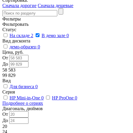
Сортировка:
Сначала дорогие
Сначала дешевые
Фильтры
Фильтровать
Статус
На складе
2
В демо зале
0
Вид дисконта
демо-образец
0
Цена, руб.
От
До
58 583
99 829
Вид
Для бизнеса
0
Серия
HP Mini-in-One
0
HP ProOne
0
Подробнее о сериях
Диагональ, дюймов
От
До
20
24