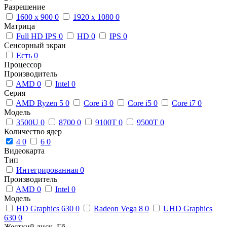
Разрешение
1600 x 900
0
1920 x 1080
0
Матрица
Full HD IPS
0
HD
0
IPS
0
Сенсорный экран
Есть
0
Процессор
Производитель
AMD
0
Intel
0
Серия
AMD Ryzen 5
0
Core i3
0
Core i5
0
Core i7
0
Модель
3500U
0
8700
0
9100T
0
9500T
0
Количество ядер
4
0
6
0
Видеокарта
Тип
Интегрированная
0
Производитель
AMD
0
Intel
0
Модель
HD Graphics 630
0
Radeon Vega 8
0
UHD Graphics
630
0
Жесткий диск, Гб