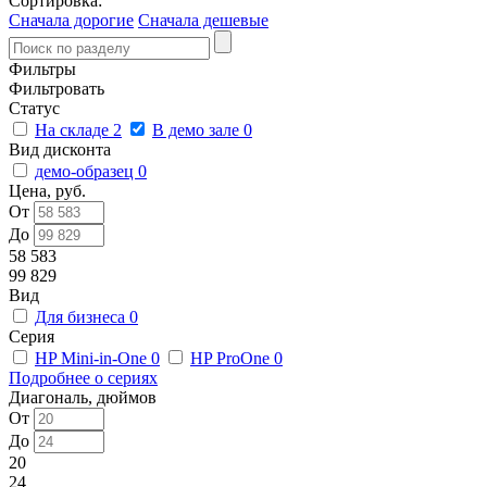
Сортировка:
Сначала дорогие
Сначала дешевые
Фильтры
Фильтровать
Статус
На складе
2
В демо зале
0
Вид дисконта
демо-образец
0
Цена, руб.
От
До
58 583
99 829
Вид
Для бизнеса
0
Серия
HP Mini-in-One
0
HP ProOne
0
Подробнее о сериях
Диагональ, дюймов
От
До
20
24