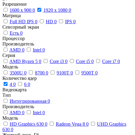
Разрешение
1600 x 900
0
1920 x 1080
0
Матрица
Full HD IPS
0
HD
0
IPS
0
Сенсорный экран
Есть
0
Процессор
Производитель
AMD
0
Intel
0
Серия
AMD Ryzen 5
0
Core i3
0
Core i5
0
Core i7
0
Модель
3500U
0
8700
0
9100T
0
9500T
0
Количество ядер
4
0
6
0
Видеокарта
Тип
Интегрированная
0
Производитель
AMD
0
Intel
0
Модель
HD Graphics 630
0
Radeon Vega 8
0
UHD Graphics
630
0
Жесткий диск, Гб