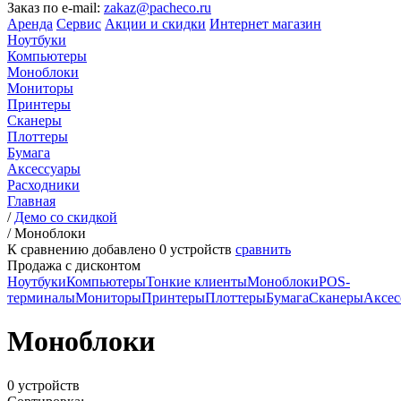
Заказ по e-mail:
zakaz@pacheco.ru
Аренда
Сервис
Акции и скидки
Интернет магазин
Ноутбуки
Компьютеры
Моноблоки
Мониторы
Принтеры
Сканеры
Плоттеры
Бумага
Аксессуары
Расходники
Главная
/
Демо со скидкой
/
Моноблоки
К сравнению добавлено
0
устройств
сравнить
Продажа с дисконтом
Ноутбуки
Компьютеры
Тонкие клиенты
Моноблоки
POS-
терминалы
Мониторы
Принтеры
Плоттеры
Бумага
Сканеры
Аксес
Моноблоки
0 устройств