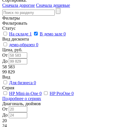
Сортировка:
Сначала дорогие
Сначала дешевые
Фильтры
Фильтровать
Статус
На складе
1
В демо зале
0
Вид дисконта
демо-образец
0
Цена, руб.
От
До
58 583
99 829
Вид
Для бизнеса
0
Серия
HP Mini-in-One
0
HP ProOne
0
Подробнее о сериях
Диагональ, дюймов
От
До
20
24