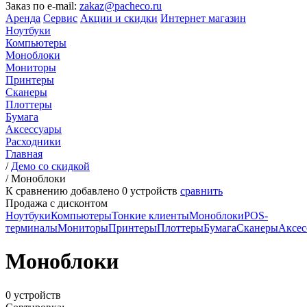
Заказ по e-mail:
zakaz@pacheco.ru
Аренда
Сервис
Акции и скидки
Интернет магазин
Ноутбуки
Компьютеры
Моноблоки
Мониторы
Принтеры
Сканеры
Плоттеры
Бумага
Аксессуары
Расходники
Главная
/
Демо со скидкой
/
Моноблоки
К сравнению добавлено
0
устройств
сравнить
Продажа с дисконтом
Ноутбуки
Компьютеры
Тонкие клиенты
Моноблоки
POS-
терминалы
Мониторы
Принтеры
Плоттеры
Бумага
Сканеры
Аксес
Моноблоки
0 устройств