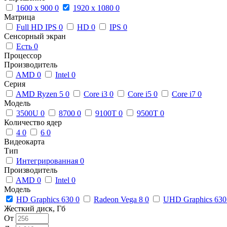
1600 x 900
0
1920 x 1080
0
Матрица
Full HD IPS
0
HD
0
IPS
0
Сенсорный экран
Есть
0
Процессор
Производитель
AMD
0
Intel
0
Серия
AMD Ryzen 5
0
Core i3
0
Core i5
0
Core i7
0
Модель
3500U
0
8700
0
9100T
0
9500T
0
Количество ядер
4
0
6
0
Видеокарта
Тип
Интегрированная
0
Производитель
AMD
0
Intel
0
Модель
HD Graphics 630
0
Radeon Vega 8
0
UHD Graphics 63
Жесткий диск, Гб
От