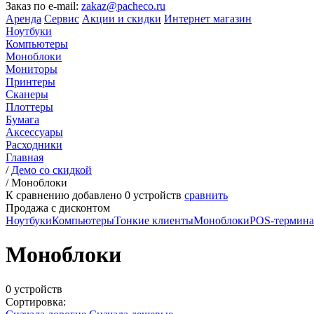
Заказ по e-mail:
zakaz@pacheco.ru
Аренда
Сервис
Акции и скидки
Интернет магазин
Ноутбуки
Компьютеры
Моноблоки
Мониторы
Принтеры
Сканеры
Плоттеры
Бумага
Аксессуары
Расходники
Главная
/
Демо со скидкой
/
Моноблоки
К сравнению добавлено
0
устройств
сравнить
Продажа с дисконтом
Ноутбуки
Компьютеры
Тонкие клиенты
Моноблоки
POS-термин
Моноблоки
0 устройств
Сортировка: