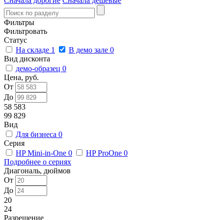
Сначала дорогие
Сначала дешевые
Фильтры
Фильтровать
Статус
На складе
1
В демо зале
0
Вид дисконта
демо-образец
0
Цена, руб.
От
До
58 583
99 829
Вид
Для бизнеса
0
Серия
HP Mini-in-One
0
HP ProOne
0
Подробнее о сериях
Диагональ, дюймов
От
До
20
24
Разрешение