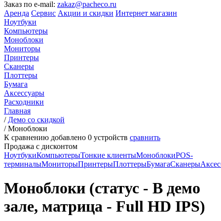
Заказ по e-mail:
zakaz@pacheco.ru
Аренда
Сервис
Акции и скидки
Интернет магазин
Ноутбуки
Компьютеры
Моноблоки
Мониторы
Принтеры
Сканеры
Плоттеры
Бумага
Аксессуары
Расходники
Главная
/
Демо со скидкой
/
Моноблоки
К сравнению добавлено
0
устройств
сравнить
Продажа с дисконтом
Ноутбуки
Компьютеры
Тонкие клиенты
Моноблоки
POS-
терминалы
Мониторы
Принтеры
Плоттеры
Бумага
Сканеры
Аксес
Моноблоки (статус - В демо
зале, матрица - Full HD IPS)