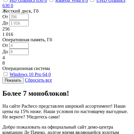
HD Graphics 630
0
Radeon Vega 8
0
UHD Graphics
630
0
Жесткий диск, Гб
От
До
256
1 016
Оперативная память, Гб
От
До
4
8
Операционная система
Windows 10 Pro 64
0
Сбросить все
Более 7 моноблоков!
На сайте Pacheco представлен широкий ассортимент! Наши
цены на 15% ниже. Наши условия по настоящему выгодные.
Не верите? Убедитесь сами!
Добро пожаловать на официальный сайт демо-центра
компании Де Пачеко, долгое время являющейся золотым