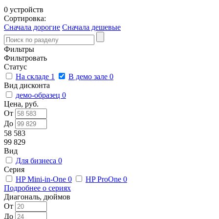
0 устройств
Сортировка:
Сначала дорогие
Сначала дешевые
Фильтры
Фильтровать
Статус
На складе
1
В демо зале
0
Вид дисконта
демо-образец
0
Цена, руб.
От
До
58 583
99 829
Вид
Для бизнеса
0
Серия
HP Mini-in-One
0
HP ProOne
0
Подробнее о сериях
Диагональ, дюймов
От
До