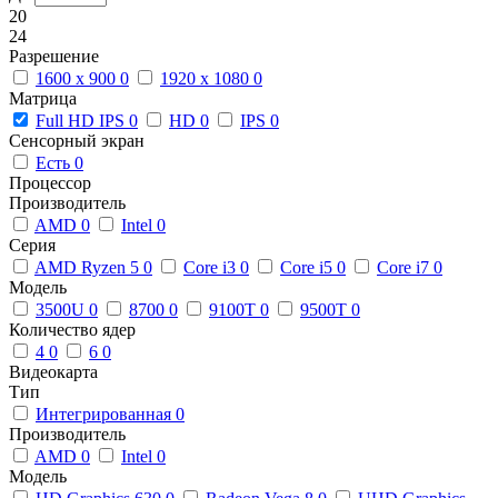
20
24
Разрешение
1600 x 900
0
1920 x 1080
0
Матрица
Full HD IPS
0
HD
0
IPS
0
Сенсорный экран
Есть
0
Процессор
Производитель
AMD
0
Intel
0
Серия
AMD Ryzen 5
0
Core i3
0
Core i5
0
Core i7
0
Модель
3500U
0
8700
0
9100T
0
9500T
0
Количество ядер
4
0
6
0
Видеокарта
Тип
Интегрированная
0
Производитель
AMD
0
Intel
0
Модель