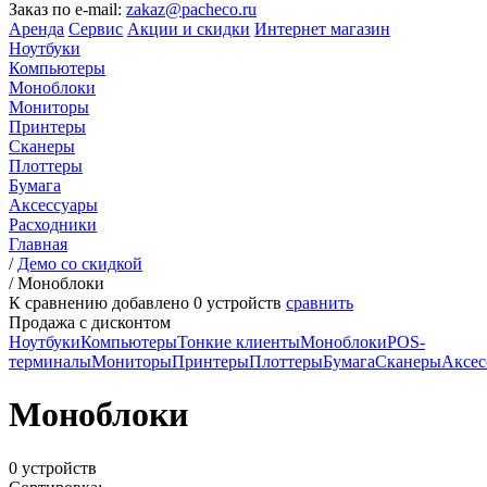
Заказ по e-mail:
zakaz@pacheco.ru
Аренда
Сервис
Акции и скидки
Интернет магазин
Ноутбуки
Компьютеры
Моноблоки
Мониторы
Принтеры
Сканеры
Плоттеры
Бумага
Аксессуары
Расходники
Главная
/
Демо со скидкой
/
Моноблоки
К сравнению добавлено
0
устройств
сравнить
Продажа с дисконтом
Ноутбуки
Компьютеры
Тонкие клиенты
Моноблоки
POS-
терминалы
Мониторы
Принтеры
Плоттеры
Бумага
Сканеры
Аксес
Моноблоки
0 устройств