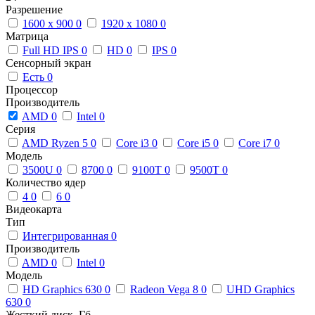
Разрешение
1600 x 900
0
1920 x 1080
0
Матрица
Full HD IPS
0
HD
0
IPS
0
Сенсорный экран
Есть
0
Процессор
Производитель
AMD
0
Intel
0
Серия
AMD Ryzen 5
0
Core i3
0
Core i5
0
Core i7
0
Модель
3500U
0
8700
0
9100T
0
9500T
0
Количество ядер
4
0
6
0
Видеокарта
Тип
Интегрированная
0
Производитель
AMD
0
Intel
0
Модель
HD Graphics 630
0
Radeon Vega 8
0
UHD Graphics
630
0
Жесткий диск, Гб