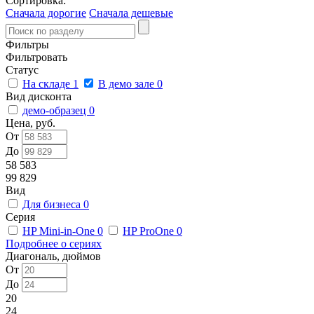
Сортировка:
Сначала дорогие
Сначала дешевые
Фильтры
Фильтровать
Статус
На складе
1
В демо зале
0
Вид дисконта
демо-образец
0
Цена, руб.
От
До
58 583
99 829
Вид
Для бизнеса
0
Серия
HP Mini-in-One
0
HP ProOne
0
Подробнее о сериях
Диагональ, дюймов
От
До
20
24