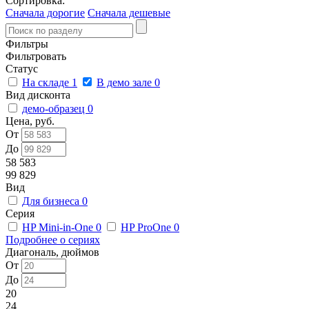
Сортировка:
Сначала дорогие
Сначала дешевые
Фильтры
Фильтровать
Статус
На складе
1
В демо зале
0
Вид дисконта
демо-образец
0
Цена, руб.
От
До
58 583
99 829
Вид
Для бизнеса
0
Серия
HP Mini-in-One
0
HP ProOne
0
Подробнее о сериях
Диагональ, дюймов
От
До
20
24