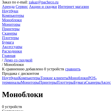
Заказ по e-mail:
zakaz@pacheco.ru
Аренда
Сервис
Акции и скидки
Интернет магазин
Ноутбуки
Компьютеры
Моноблоки
Мониторы
Принтеры
Сканеры
Плоттеры
Бумага
Аксессуары
Расходники
Главная
/
Демо со скидкой
/
Моноблоки
К сравнению добавлено
0
устройств
сравнить
Продажа с дисконтом
Ноутбуки
Компьютеры
Тонкие клиенты
Моноблоки
POS-
терминалы
Мониторы
Принтеры
Плоттеры
Бумага
Сканеры
Аксес
Моноблоки
0 устройств