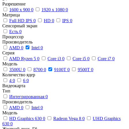
Разрешение
1600 x 900
0
1920 x 1080
0
Матрица
Full HD IPS
0
HD
0
IPS
0
Сенсорный экран
Есть
0
Процессор
Производитель
AMD
0
Intel
0
Серия
AMD Ryzen 5
0
Core i3
0
Core i5
0
Core i7
0
Модель
3500U
0
8700
0
9100T
0
9500T
0
Количество ядер
4
0
6
0
Видеокарта
Тип
Интегрированная
0
Производитель
AMD
0
Intel
0
Модель
HD Graphics 630
0
Radeon Vega 8
0
UHD Graphics
630
0
Жесткий диск, Гб