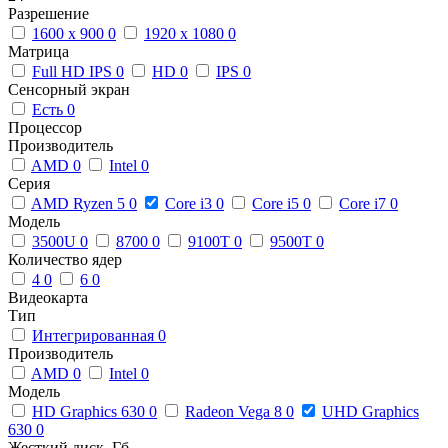
Разрешение
1600 x 900
0
1920 x 1080
0
Матрица
Full HD IPS
0
HD
0
IPS
0
Сенсорный экран
Есть
0
Процессор
Производитель
AMD
0
Intel
0
Серия
AMD Ryzen 5
0
Core i3
0
Core i5
0
Core i7
0
Модель
3500U
0
8700
0
9100T
0
9500T
0
Количество ядер
4
0
6
0
Видеокарта
Тип
Интегрированная
0
Производитель
AMD
0
Intel
0
Модель
HD Graphics 630
0
Radeon Vega 8
0
UHD Graphics
630
0
Жесткий диск, Гб