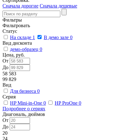
Сортировка:
Сначала дорогие
Сначала дешевые
Фильтры
Фильтровать
Статус
На складе
1
В демо зале
0
Вид дисконта
демо-образец
0
Цена, руб.
От
До
58 583
99 829
Вид
Для бизнеса
0
Серия
HP Mini-in-One
0
HP ProOne
0
Подробнее о сериях
Диагональ, дюймов
От
До
20
24