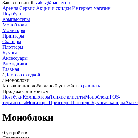
Заказ по e-mail:
zakaz@pacheco.ru
Аренда
Сервис
Акции и скидки
Интернет магазин
Ноутбуки
Компьютеры
Моноблоки
Мониторы
Принтеры
Сканеры
Плоттеры
Бумага
Аксессуары
Расходники
Главная
/
Демо со скидкой
/
Моноблоки
К сравнению добавлено
0
устройств
сравнить
Продажа с дисконтом
Ноутбуки
Компьютеры
Тонкие клиенты
Моноблоки
POS-
терминалы
Мониторы
Принтеры
Плоттеры
Бумага
Сканеры
Аксес
Моноблоки
0 устройств