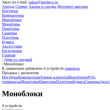
Заказ по e-mail:
zakaz@pacheco.ru
Аренда
Сервис
Акции и скидки
Интернет магазин
Ноутбуки
Компьютеры
Моноблоки
Мониторы
Принтеры
Сканеры
Плоттеры
Бумага
Аксессуары
Расходники
Главная
/
Демо со скидкой
/
Моноблоки
К сравнению добавлено
0
устройств
сравнить
Продажа с дисконтом
Ноутбуки
Компьютеры
Тонкие клиенты
Моноблоки
POS-
терминалы
Мониторы
Принтеры
Плоттеры
Бумага
Сканеры
Аксес
Моноблоки
0 устройств