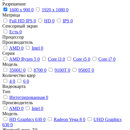
Разрешение
1600 x 900
0
1920 x 1080
0
Матрица
Full HD IPS
0
HD
0
IPS
0
Сенсорный экран
Есть
0
Процессор
Производитель
AMD
0
Intel
0
Серия
AMD Ryzen 5
0
Core i3
0
Core i5
0
Core i7
0
Модель
3500U
0
8700
0
9100T
0
9500T
0
Количество ядер
4
0
6
0
Видеокарта
Тип
Интегрированная
0
Производитель
AMD
0
Intel
0
Модель
HD Graphics 630
0
Radeon Vega 8
0
UHD Graphics
630
0
Жесткий диск, Гб