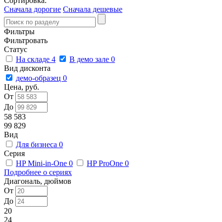
Сортировка:
Сначала дорогие
Сначала дешевые
Фильтры
Фильтровать
Статус
На складе
4
В демо зале
0
Вид дисконта
демо-образец
0
Цена, руб.
От
До
58 583
99 829
Вид
Для бизнеса
0
Серия
HP Mini-in-One
0
HP ProOne
0
Подробнее о сериях
Диагональ, дюймов
От
До
20
24