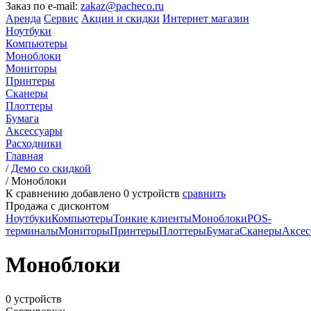
Заказ по e-mail:
zakaz@pacheco.ru
Аренда
Сервис
Акции и скидки
Интернет магазин
Ноутбуки
Компьютеры
Моноблоки
Мониторы
Принтеры
Сканеры
Плоттеры
Бумага
Аксессуары
Расходники
Главная
/
Демо со скидкой
/
Моноблоки
К сравнению добавлено
0
устройств
сравнить
Продажа с дисконтом
Ноутбуки
Компьютеры
Тонкие клиенты
Моноблоки
POS-
терминалы
Мониторы
Принтеры
Плоттеры
Бумага
Сканеры
Аксес
Моноблоки
0 устройств