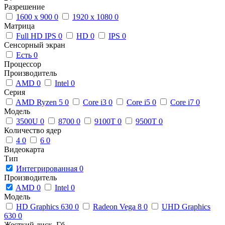
Разрешение
1600 x 900
0
1920 x 1080
0
Матрица
Full HD IPS
0
HD
0
IPS
0
Сенсорный экран
Есть
0
Процессор
Производитель
AMD
0
Intel
0
Серия
AMD Ryzen 5
0
Core i3
0
Core i5
0
Core i7
0
Модель
3500U
0
8700
0
9100T
0
9500T
0
Количество ядер
4
0
6
0
Видеокарта
Тип
Интегрированная
0
Производитель
AMD
0
Intel
0
Модель
HD Graphics 630
0
Radeon Vega 8
0
UHD Graphics
630
0
Жесткий диск, Гб