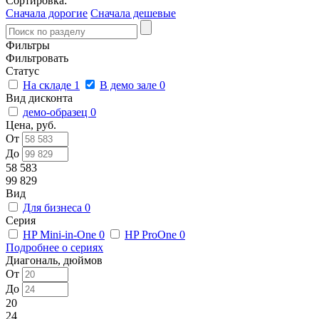
Сортировка:
Сначала дорогие
Сначала дешевые
Фильтры
Фильтровать
Статус
На складе
1
В демо зале
0
Вид дисконта
демо-образец
0
Цена, руб.
От
До
58 583
99 829
Вид
Для бизнеса
0
Серия
HP Mini-in-One
0
HP ProOne
0
Подробнее о сериях
Диагональ, дюймов
От
До
20
24