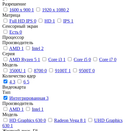
Разрешение
1600 x 900
1
1920 x 1080
2
Матрица
Full HD IPS
0
HD
1
IPS
1
Сенсорный экран
Есть
0
Процессор
Производитель
AMD
1
Intel
2
Серия
AMD Ryzen 5
1
Core i3
1
Core i5
0
Core i7
0
Модель
3500U
1
8700
0
9100T
1
9500T
0
Количество ядер
4
3
6
5
Видеокарта
Тип
Интегрированная
3
Производитель
AMD
1
Intel
1
Модель
HD Graphics 630
0
Radeon Vega 8
1
UHD Graphics
630
1
Жесткий диск, Гб