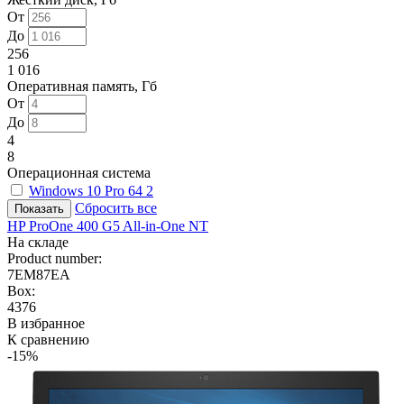
От
До
256
1 016
Оперативная память, Гб
От
До
4
8
Операционная система
Windows 10 Pro 64
2
Сбросить все
HP ProOne 400 G5 All-in-One NT
На складе
Product number:
7EM87EA
Box:
4376
В избранное
К сравнению
-15%