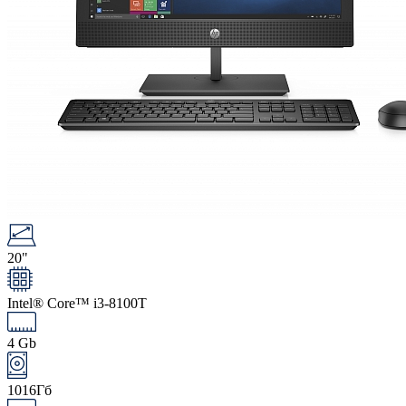
20"
Intel® Core™ i3-8100T
4 Gb
1016Гб