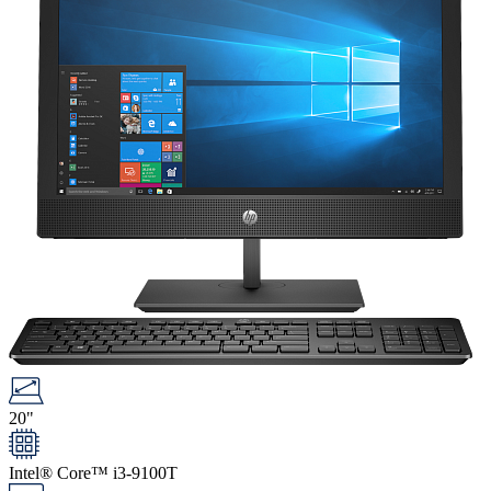
20"
Intel® Core™ i3-9100T