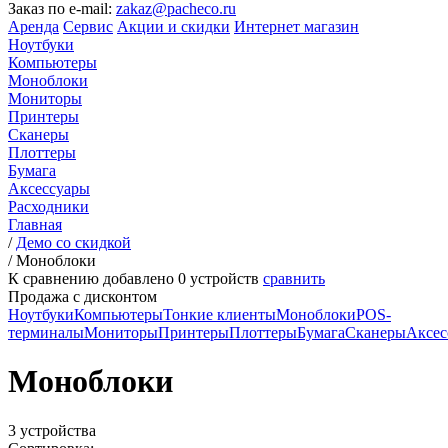
Заказ по e-mail:
zakaz@pacheco.ru
Аренда
Сервис
Акции и скидки
Интернет магазин
Ноутбуки
Компьютеры
Моноблоки
Мониторы
Принтеры
Сканеры
Плоттеры
Бумага
Аксессуары
Расходники
Главная
/
Демо со скидкой
/
Моноблоки
К сравнению добавлено
0
устройств
сравнить
Продажа с дисконтом
Ноутбуки
Компьютеры
Тонкие клиенты
Моноблоки
POS-
терминалы
Мониторы
Принтеры
Плоттеры
Бумага
Сканеры
Аксес
Моноблоки
3 устройства