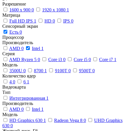
Разрешение
1600 x 900
0
1920 x 1080
1
Матрица
Full HD IPS
1
HD
0
IPS
0
Сенсорный экран
Есть
0
Процессор
Производитель
AMD
0
Intel
1
Серия
AMD Ryzen 5
0
Core i3
0
Core i5
0
Core i7
1
Модель
3500U
0
8700
1
9100T
0
9500T
0
Количество ядер
4
0
6
1
Видеокарта
Тип
Интегрированная
1
Производитель
AMD
0
Intel
1
Модель
HD Graphics 630
1
Radeon Vega 8
0
UHD Graphics
630
0
Жесткий диск, Гб