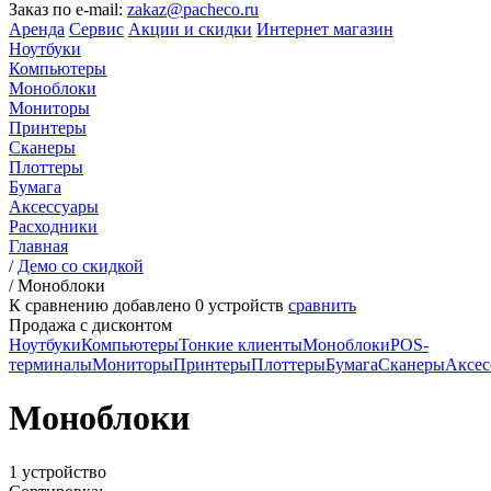
Заказ по e-mail:
zakaz@pacheco.ru
Аренда
Сервис
Акции и скидки
Интернет магазин
Ноутбуки
Компьютеры
Моноблоки
Мониторы
Принтеры
Сканеры
Плоттеры
Бумага
Аксессуары
Расходники
Главная
/
Демо со скидкой
/
Моноблоки
К сравнению добавлено
0
устройств
сравнить
Продажа с дисконтом
Ноутбуки
Компьютеры
Тонкие клиенты
Моноблоки
POS-
терминалы
Мониторы
Принтеры
Плоттеры
Бумага
Сканеры
Аксес
Моноблоки
1 устройство