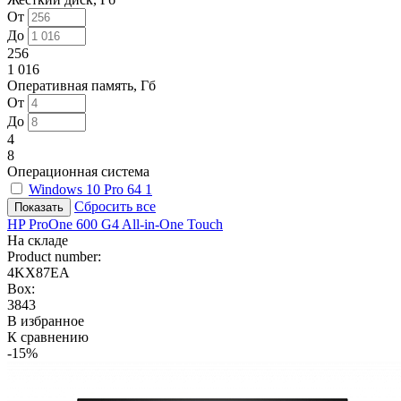
От
До
256
1 016
Оперативная память, Гб
От
До
4
8
Операционная система
Windows 10 Pro 64
1
Сбросить все
HP ProOne 600 G4 All-in-One Touch
На складе
Product number:
4KX87EA
Box:
3843
В избранное
К сравнению
-15%