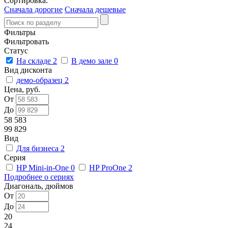
Сортировка:
Сначала дорогие
Сначала дешевые
Фильтры
Фильтровать
Статус
На складе
2
В демо зале
0
Вид дисконта
демо-образец
2
Цена, руб.
От
До
58 583
99 829
Вид
Для бизнеса
2
Серия
HP Mini-in-One
0
HP ProOne
2
Подробнее о сериях
Диагональ, дюймов
От
До
20
24