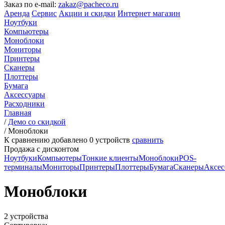
Заказ по e-mail:
zakaz@pacheco.ru
Аренда
Сервис
Акции и скидки
Интернет магазин
Ноутбуки
Компьютеры
Моноблоки
Мониторы
Принтеры
Сканеры
Плоттеры
Бумага
Аксессуары
Расходники
Главная
/
Демо со скидкой
/
Моноблоки
К сравнению добавлено
0
устройств
сравнить
Продажа с дисконтом
Ноутбуки
Компьютеры
Тонкие клиенты
Моноблоки
POS-
терминалы
Мониторы
Принтеры
Плоттеры
Бумага
Сканеры
Аксес
Моноблоки
2 устройства