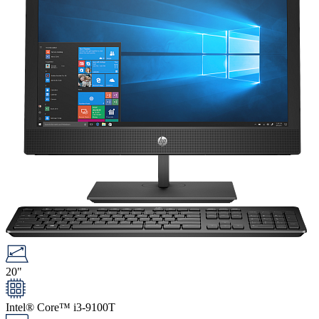
20"
Intel® Core™ i3-9100T