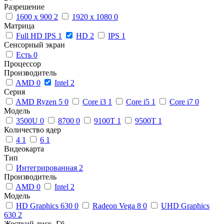
Разрешение
1600 x 900
2
1920 x 1080
0
Матрица
Full HD IPS
1
HD
2
IPS
1
Сенсорный экран
Есть
0
Процессор
Производитель
AMD
0
Intel
2
Серия
AMD Ryzen 5
0
Core i3
1
Core i5
1
Core i7
0
Модель
3500U
0
8700
0
9100T
1
9500T
1
Количество ядер
4
1
6
1
Видеокарта
Тип
Интегрированная
2
Производитель
AMD
0
Intel
2
Модель
HD Graphics 630
0
Radeon Vega 8
0
UHD Graphics
630
2
Жесткий диск, Гб