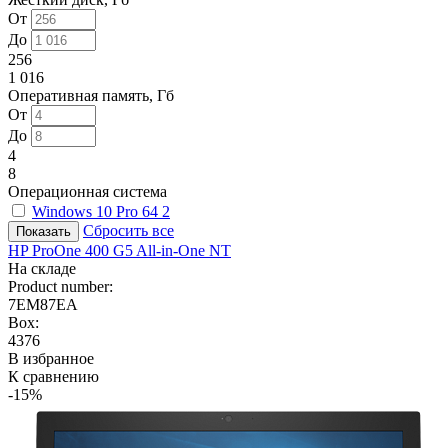
От
До
256
1 016
Оперативная память, Гб
От
До
4
8
Операционная система
Windows 10 Pro 64
2
Сбросить все
HP ProOne 400 G5 All-in-One NT
На складе
Product number:
7EM87EA
Box:
4376
В избранное
К сравнению
-15%