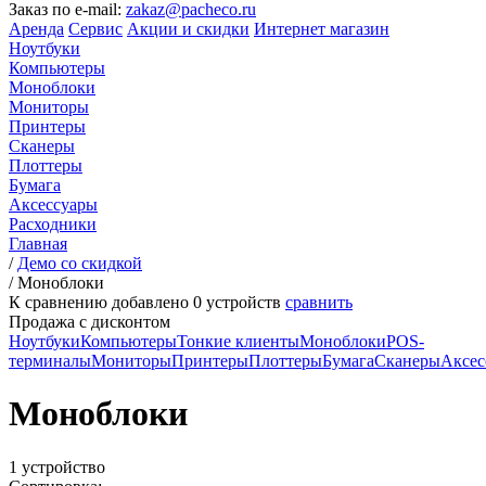
Заказ по e-mail:
zakaz@pacheco.ru
Аренда
Сервис
Акции и скидки
Интернет магазин
Ноутбуки
Компьютеры
Моноблоки
Мониторы
Принтеры
Сканеры
Плоттеры
Бумага
Аксессуары
Расходники
Главная
/
Демо со скидкой
/
Моноблоки
К сравнению добавлено
0
устройств
сравнить
Продажа с дисконтом
Ноутбуки
Компьютеры
Тонкие клиенты
Моноблоки
POS-
терминалы
Мониторы
Принтеры
Плоттеры
Бумага
Сканеры
Аксес
Моноблоки
1 устройство