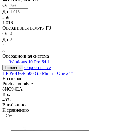
От
До
256
1 016
Оперативная память, Гб
От
До
4
8
Операционная система
Windows 10 Pro 64
1
Сбросить все
HP ProDesk 600 G5 Mini-in-One 24"
На складе
Product number:
8NC94EA
Box:
4532
В избранное
К сравнению
-15%