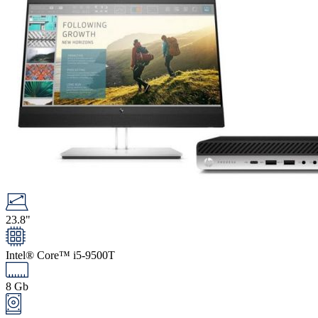
23.8"
Intel® Core™ i5-9500T
8 Gb