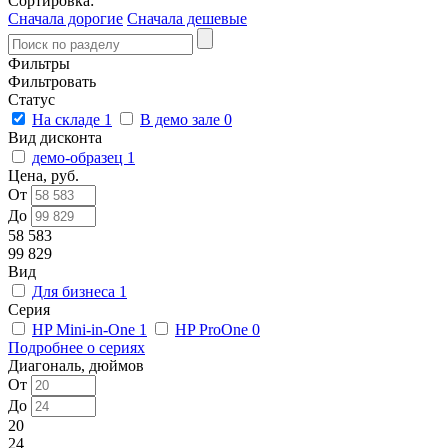
Сортировка:
Сначала дорогие
Сначала дешевые
Фильтры
Фильтровать
Статус
На складе
1
В демо зале
0
Вид дисконта
демо-образец
1
Цена, руб.
От
До
58 583
99 829
Вид
Для бизнеса
1
Серия
HP Mini-in-One
1
HP ProOne
0
Подробнее о сериях
Диагональ, дюймов
От
До
20
24