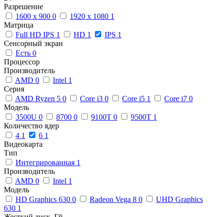
Разрешение
1600 x 900
0
1920 x 1080
1
Матрица
Full HD IPS
1
HD
1
IPS
1
Сенсорный экран
Есть
0
Процессор
Производитель
AMD
0
Intel
1
Серия
AMD Ryzen 5
0
Core i3
0
Core i5
1
Core i7
0
Модель
3500U
0
8700
0
9100T
0
9500T
1
Количество ядер
4
1
6
1
Видеокарта
Тип
Интегрированная
1
Производитель
AMD
0
Intel
1
Модель
HD Graphics 630
0
Radeon Vega 8
0
UHD Graphics
630
1
Жесткий диск, Гб