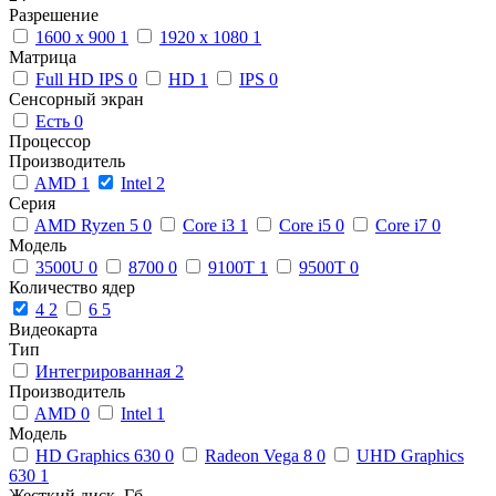
Разрешение
1600 x 900
1
1920 x 1080
1
Матрица
Full HD IPS
0
HD
1
IPS
0
Сенсорный экран
Есть
0
Процессор
Производитель
AMD
1
Intel
2
Серия
AMD Ryzen 5
0
Core i3
1
Core i5
0
Core i7
0
Модель
3500U
0
8700
0
9100T
1
9500T
0
Количество ядер
4
2
6
5
Видеокарта
Тип
Интегрированная
2
Производитель
AMD
0
Intel
1
Модель
HD Graphics 630
0
Radeon Vega 8
0
UHD Graphics
630
1
Жесткий диск, Гб