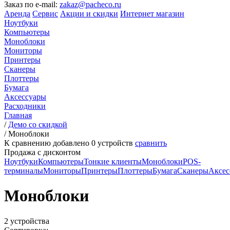
Заказ по e-mail:
zakaz@pacheco.ru
Аренда
Сервис
Акции и скидки
Интернет магазин
Ноутбуки
Компьютеры
Моноблоки
Мониторы
Принтеры
Сканеры
Плоттеры
Бумага
Аксессуары
Расходники
Главная
/
Демо со скидкой
/
Моноблоки
К сравнению добавлено
0
устройств
сравнить
Продажа с дисконтом
Ноутбуки
Компьютеры
Тонкие клиенты
Моноблоки
POS-
терминалы
Мониторы
Принтеры
Плоттеры
Бумага
Сканеры
Аксес
Моноблоки
2 устройства