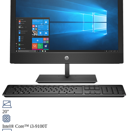
20"
Intel® Core™ i3-9100T