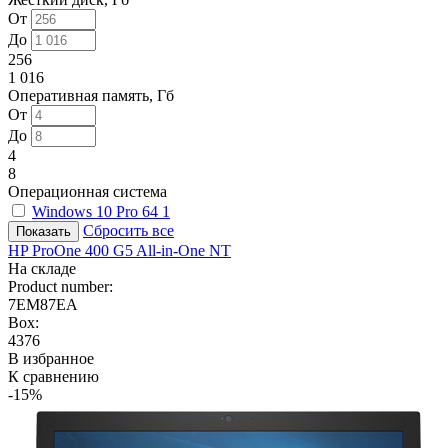
От
До
256
1 016
Оперативная память, Гб
От
До
4
8
Операционная система
Windows 10 Pro 64
1
Сбросить все
HP ProOne 400 G5 All-in-One NT
На складе
Product number:
7EM87EA
Box:
4376
В избранное
К сравнению
-15%