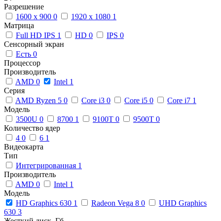
Разрешение
1600 x 900
0
1920 x 1080
1
Матрица
Full HD IPS
1
HD
0
IPS
0
Сенсорный экран
Есть
0
Процессор
Производитель
AMD
0
Intel
1
Серия
AMD Ryzen 5
0
Core i3
0
Core i5
0
Core i7
1
Модель
3500U
0
8700
1
9100T
0
9500T
0
Количество ядер
4
0
6
1
Видеокарта
Тип
Интегрированная
1
Производитель
AMD
0
Intel
1
Модель
HD Graphics 630
1
Radeon Vega 8
0
UHD Graphics
630
3
Жесткий диск, Гб