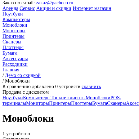
Заказ по e-mail:
zakaz@pacheco.ru
Аренда
Сервис
Акции и скидки
Интернет магазин
Ноутбуки
Компьютеры
Моноблоки
Мониторы
Принтеры
Сканеры
Плоттеры
Бумага
Аксессуары
Расходники
Главная
/
Демо со скидкой
/
Моноблоки
К сравнению добавлено
0
устройств
сравнить
Продажа с дисконтом
Ноутбуки
Компьютеры
Тонкие клиенты
Моноблоки
POS-
терминалы
Мониторы
Принтеры
Плоттеры
Бумага
Сканеры
Аксес
Моноблоки
1 устройство