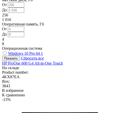
От
До
256
1 016
Оперативная память, Гб
От
До
4
8
Операционная система
Windows 10 Pro 64
1
Сбросить все
HP ProOne 600 G4 All-in-One Touch
На складе
Product number:
4KX87EA
Box:
3843
В избранное
К сравнению
-15%