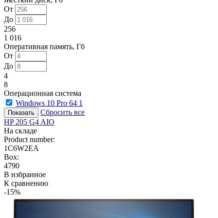
От
До
256
1 016
Оперативная память, Гб
От
До
4
8
Операционная система
Windows 10 Pro 64
1
Сбросить все
HP 205 G4 AIO
На складе
Product number:
1C6W2EA
Box:
4790
В избранное
К сравнению
-15%