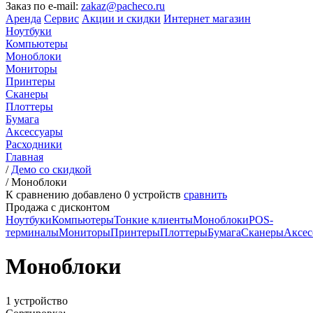
Заказ по e-mail:
zakaz@pacheco.ru
Аренда
Сервис
Акции и скидки
Интернет магазин
Ноутбуки
Компьютеры
Моноблоки
Мониторы
Принтеры
Сканеры
Плоттеры
Бумага
Аксессуары
Расходники
Главная
/
Демо со скидкой
/
Моноблоки
К сравнению добавлено
0
устройств
сравнить
Продажа с дисконтом
Ноутбуки
Компьютеры
Тонкие клиенты
Моноблоки
POS-
терминалы
Мониторы
Принтеры
Плоттеры
Бумага
Сканеры
Аксес
Моноблоки
1 устройство