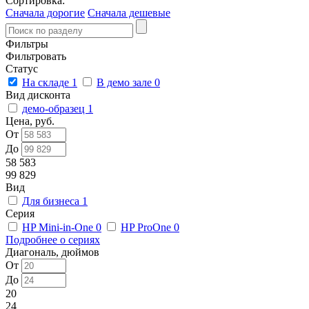
Сортировка:
Сначала дорогие
Сначала дешевые
Фильтры
Фильтровать
Статус
На складе
1
В демо зале
0
Вид дисконта
демо-образец
1
Цена, руб.
От
До
58 583
99 829
Вид
Для бизнеса
1
Серия
HP Mini-in-One
0
HP ProOne
0
Подробнее о сериях
Диагональ, дюймов
От
До
20
24