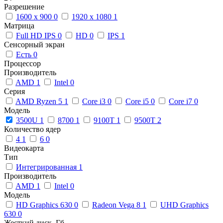
Разрешение
1600 x 900
0
1920 x 1080
1
Матрица
Full HD IPS
0
HD
0
IPS
1
Сенсорный экран
Есть
0
Процессор
Производитель
AMD
1
Intel
0
Серия
AMD Ryzen 5
1
Core i3
0
Core i5
0
Core i7
0
Модель
3500U
1
8700
1
9100T
1
9500T
2
Количество ядер
4
1
6
0
Видеокарта
Тип
Интегрированная
1
Производитель
AMD
1
Intel
0
Модель
HD Graphics 630
0
Radeon Vega 8
1
UHD Graphics
630
0
Жесткий диск, Гб