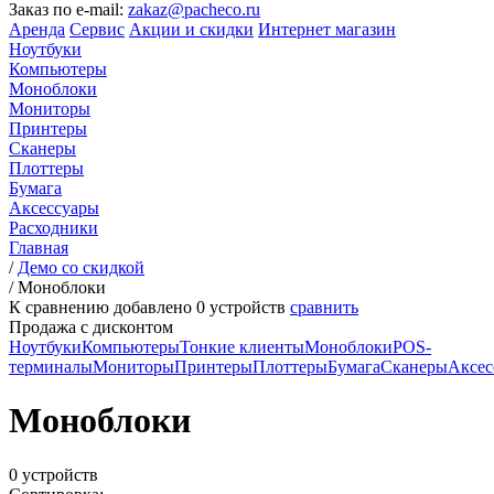
Заказ по e-mail:
zakaz@pacheco.ru
Аренда
Сервис
Акции и скидки
Интернет магазин
Ноутбуки
Компьютеры
Моноблоки
Мониторы
Принтеры
Сканеры
Плоттеры
Бумага
Аксессуары
Расходники
Главная
/
Демо со скидкой
/
Моноблоки
К сравнению добавлено
0
устройств
сравнить
Продажа с дисконтом
Ноутбуки
Компьютеры
Тонкие клиенты
Моноблоки
POS-
терминалы
Мониторы
Принтеры
Плоттеры
Бумага
Сканеры
Аксес
Моноблоки
0 устройств