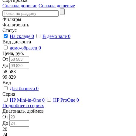
Сортировка:
Сначала дорогие
Сначала дешевые
Фильтры
Фильтровать
Статус
На складе
0
В демо зале
0
Вид дисконта
демо-образец
0
Цена, руб.
От
До
58 583
99 829
Вид
Для бизнеса
0
Серия
HP Mini-in-One
0
HP ProOne
0
Подробнее о сериях
Диагональ, дюймов
От
До
20
24