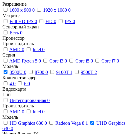
Разрешение
1600 x 900
0
1920 x 1080
0
Матрица
Full HD IPS
0
HD
0
IPS
0
Сенсорный экран
Есть
0
Процессор
Производитель
AMD
0
Intel
0
Серия
AMD Ryzen 5
0
Core i3
0
Core i5
0
Core i7
0
Модель
3500U
0
8700
0
9100T
1
9500T
2
Количество ядер
4
0
6
0
Видеокарта
Тип
Интегрированная
0
Производитель
AMD
0
Intel
0
Модель
HD Graphics 630
0
Radeon Vega 8
1
UHD Graphics
630
0
Жесткий диск, Гб