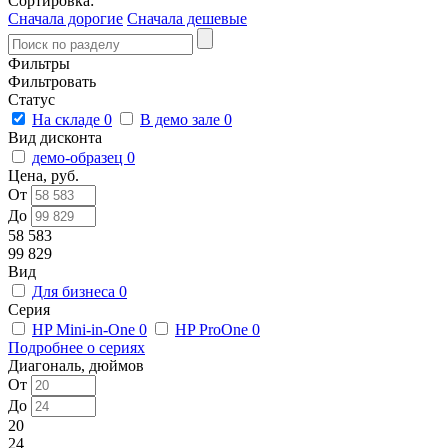
Сортировка:
Сначала дорогие
Сначала дешевые
Фильтры
Фильтровать
Статус
На складе
0
В демо зале
0
Вид дисконта
демо-образец
0
Цена, руб.
От
До
58 583
99 829
Вид
Для бизнеса
0
Серия
HP Mini-in-One
0
HP ProOne
0
Подробнее о сериях
Диагональ, дюймов
От
До
20
24