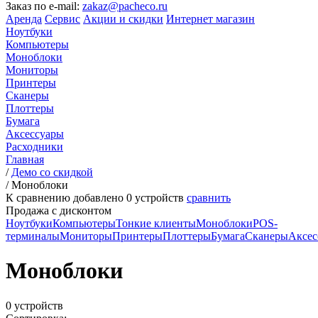
Заказ по e-mail:
zakaz@pacheco.ru
Аренда
Сервис
Акции и скидки
Интернет магазин
Ноутбуки
Компьютеры
Моноблоки
Мониторы
Принтеры
Сканеры
Плоттеры
Бумага
Аксессуары
Расходники
Главная
/
Демо со скидкой
/
Моноблоки
К сравнению добавлено
0
устройств
сравнить
Продажа с дисконтом
Ноутбуки
Компьютеры
Тонкие клиенты
Моноблоки
POS-
терминалы
Мониторы
Принтеры
Плоттеры
Бумага
Сканеры
Аксес
Моноблоки
0 устройств