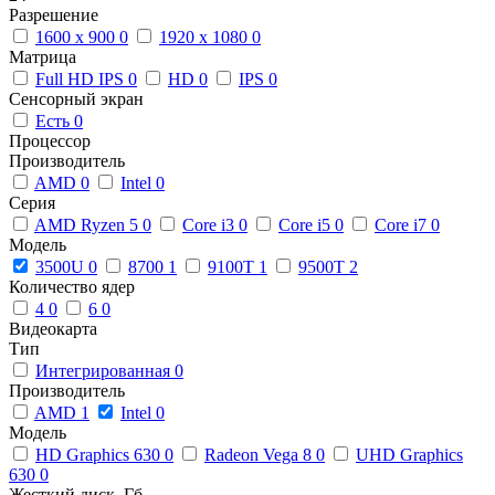
Разрешение
1600 x 900
0
1920 x 1080
0
Матрица
Full HD IPS
0
HD
0
IPS
0
Сенсорный экран
Есть
0
Процессор
Производитель
AMD
0
Intel
0
Серия
AMD Ryzen 5
0
Core i3
0
Core i5
0
Core i7
0
Модель
3500U
0
8700
1
9100T
1
9500T
2
Количество ядер
4
0
6
0
Видеокарта
Тип
Интегрированная
0
Производитель
AMD
1
Intel
0
Модель
HD Graphics 630
0
Radeon Vega 8
0
UHD Graphics
630
0
Жесткий диск, Гб