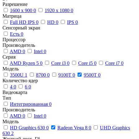
Разрешение
1600 x 900
0
1920 x 1080
0
Матрица
Full HD IPS
0
HD
0
IPS
0
Сенсорный экран
Есть
0
Процессор
Производитель
AMD
0
Intel
0
Серия
AMD Ryzen 5
0
Core i3
0
Core i5
0
Core i7
0
Модель
3500U
1
8700
0
9100T
0
9500T
0
Количество ядер
4
0
6
0
Видеокарта
Тип
Интегрированная
0
Производитель
AMD
0
Intel
0
Модель
HD Graphics 630
0
Radeon Vega 8
0
UHD Graphics
630
2
Жесткий диск, Гб