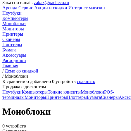
Заказ по e-mail:
zakaz@pacheco.ru
Аренда
Сервис
Акции и скидки
Интернет магазин
Ноутбуки
Компьютеры
Моноблоки
Мониторы
Принтеры
Сканеры
Плоттеры
Бумага
Аксессуары
Расходники
Главная
/
Демо со скидкой
/
Моноблоки
К сравнению добавлено
0
устройств
сравнить
Продажа с дисконтом
Ноутбуки
Компьютеры
Тонкие клиенты
Моноблоки
POS-
терминалы
Мониторы
Принтеры
Плоттеры
Бумага
Сканеры
Аксес
Моноблоки
0 устройств