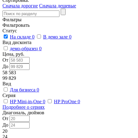
Сортировка:
Сначала дорогие
Сначала дешевые
Фильтры
Фильтровать
Статус
На складе
0
В демо зале
0
Вид дисконта
демо-образец
0
Цена, руб.
От
До
58 583
99 829
Вид
Для бизнеса
0
Серия
HP Mini-in-One
0
HP ProOne
0
Подробнее о сериях
Диагональ, дюймов
От
До
20
24