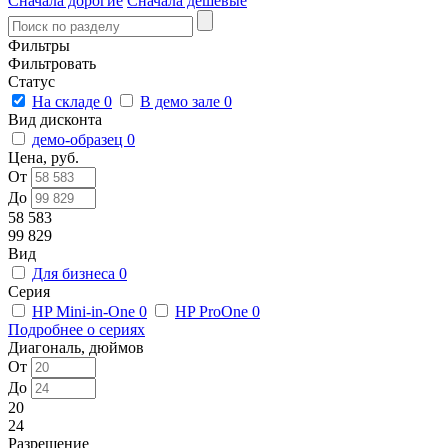
Сначала дорогие
Сначала дешевые
Фильтры
Фильтровать
Статус
На складе
0
В демо зале
0
Вид дисконта
демо-образец
0
Цена, руб.
От
До
58 583
99 829
Вид
Для бизнеса
0
Серия
HP Mini-in-One
0
HP ProOne
0
Подробнее о сериях
Диагональ, дюймов
От
До
20
24
Разрешение