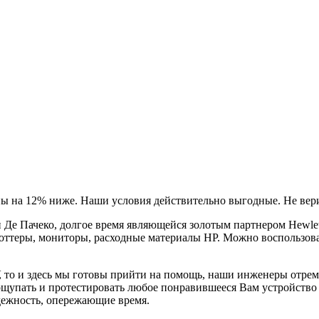
ы на 12% ниже. Наши условия действительно выгодные. Не вери
Де Пачеко, долгое время являющейся золотым партнером Hewlet
оттеры, мониторы, расходные материалы HP. Можно воспользова
, то и здесь мы готовы прийти на помощь, наши инженеры отре
ощупать и протестировать любое понравившееся Вам устройство в
дежность, опережающие время.