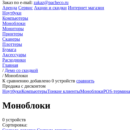
Заказ по e-mail:
zakaz@pacheco.ru
Аренда
Сервис
Акции и скидки
Интернет магазин
Ноутбуки
Компьютеры
Моноблоки
Мониторы
Принтеры
Сканеры
Плоттеры
Бумага
Аксессуары
Расходники
Главная
/
Демо со скидкой
/
Моноблоки
К сравнению добавлено
0
устройств
сравнить
Продажа с дисконтом
Ноутбуки
Компьютеры
Тонкие клиенты
Моноблоки
POS-термин
Моноблоки
0 устройств
Сортировка: