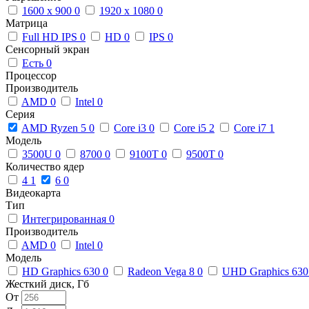
1600 x 900
0
1920 x 1080
0
Матрица
Full HD IPS
0
HD
0
IPS
0
Сенсорный экран
Есть
0
Процессор
Производитель
AMD
0
Intel
0
Серия
AMD Ryzen 5
0
Core i3
0
Core i5
2
Core i7
1
Модель
3500U
0
8700
0
9100T
0
9500T
0
Количество ядер
4
1
6
0
Видеокарта
Тип
Интегрированная
0
Производитель
AMD
0
Intel
0
Модель
HD Graphics 630
0
Radeon Vega 8
0
UHD Graphics 63
Жесткий диск, Гб
От