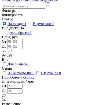
Сначала дорогие
Сначала дешевые
Фильтры
Фильтровать
Статус
На складе
1
В демо зале
0
Вид дисконта
демо-образец
1
Цена, руб.
От
До
58 583
99 829
Вид
Для бизнеса
1
Серия
HP Mini-in-One
0
HP ProOne
0
Подробнее о сериях
Диагональ, дюймов
От
До
20
24
Разрешение