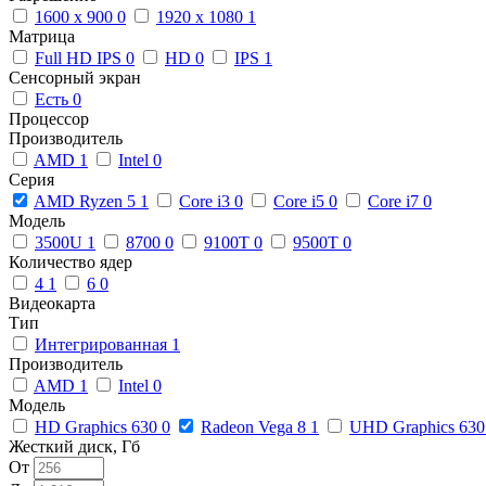
1600 x 900
0
1920 x 1080
1
Матрица
Full HD IPS
0
HD
0
IPS
1
Сенсорный экран
Есть
0
Процессор
Производитель
AMD
1
Intel
0
Серия
AMD Ryzen 5
1
Core i3
0
Core i5
0
Core i7
0
Модель
3500U
1
8700
0
9100T
0
9500T
0
Количество ядер
4
1
6
0
Видеокарта
Тип
Интегрированная
1
Производитель
AMD
1
Intel
0
Модель
HD Graphics 630
0
Radeon Vega 8
1
UHD Graphics 63
Жесткий диск, Гб
От