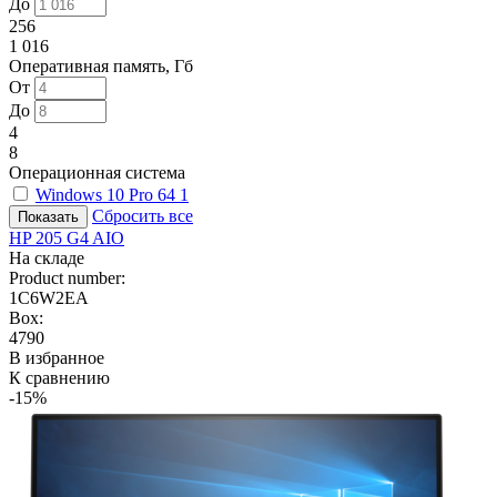
До
256
1 016
Оперативная память, Гб
От
До
4
8
Операционная система
Windows 10 Pro 64
1
Сбросить все
HP 205 G4 AIO
На складе
Product number:
1C6W2EA
Box:
4790
В избранное
К сравнению
-15%