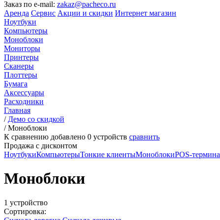
Заказ по e-mail:
zakaz@pacheco.ru
Аренда
Сервис
Акции и скидки
Интернет магазин
Ноутбуки
Компьютеры
Моноблоки
Мониторы
Принтеры
Сканеры
Плоттеры
Бумага
Аксессуары
Расходники
Главная
/
Демо со скидкой
/
Моноблоки
К сравнению добавлено
0
устройств
сравнить
Продажа с дисконтом
Ноутбуки
Компьютеры
Тонкие клиенты
Моноблоки
POS-термин
Моноблоки
1 устройство
Сортировка: