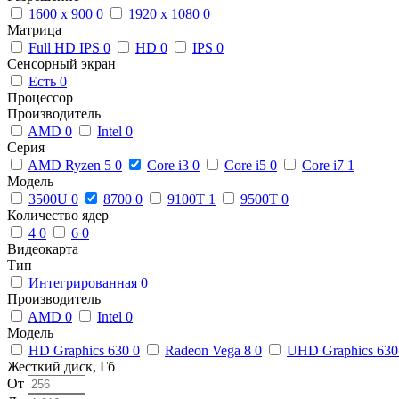
1600 x 900
0
1920 x 1080
0
Матрица
Full HD IPS
0
HD
0
IPS
0
Сенсорный экран
Есть
0
Процессор
Производитель
AMD
0
Intel
0
Серия
AMD Ryzen 5
0
Core i3
0
Core i5
0
Core i7
1
Модель
3500U
0
8700
0
9100T
1
9500T
0
Количество ядер
4
0
6
0
Видеокарта
Тип
Интегрированная
0
Производитель
AMD
0
Intel
0
Модель
HD Graphics 630
0
Radeon Vega 8
0
UHD Graphics 63
Жесткий диск, Гб
От