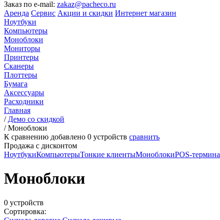
Заказ по e-mail:
zakaz@pacheco.ru
Аренда
Сервис
Акции и скидки
Интернет магазин
Ноутбуки
Компьютеры
Моноблоки
Мониторы
Принтеры
Сканеры
Плоттеры
Бумага
Аксессуары
Расходники
Главная
/
Демо со скидкой
/
Моноблоки
К сравнению добавлено
0
устройств
сравнить
Продажа с дисконтом
Ноутбуки
Компьютеры
Тонкие клиенты
Моноблоки
POS-термин
Моноблоки
0 устройств
Сортировка: