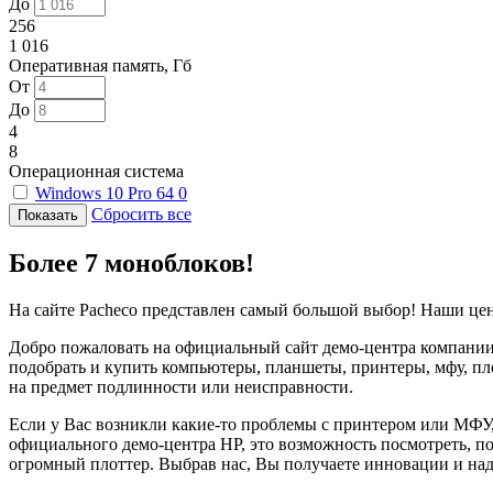
До
256
1 016
Оперативная память, Гб
От
До
4
8
Операционная система
Windows 10 Pro 64
0
Сбросить все
Более 7 моноблоков!
На сайте Pacheco представлен самый большой выбор! Наши це
Добро пожаловать на официальный сайт демо-центра компании 
подобрать и купить компьютеры, планшеты, принтеры, мфу, пл
на предмет подлинности или неисправности.
Если у Вас возникли какие-то проблемы с принтером или МФУ
официального демо-центра HP, это возможность посмотреть, п
огромный плоттер. Выбрав нас, Вы получаете инновации и на