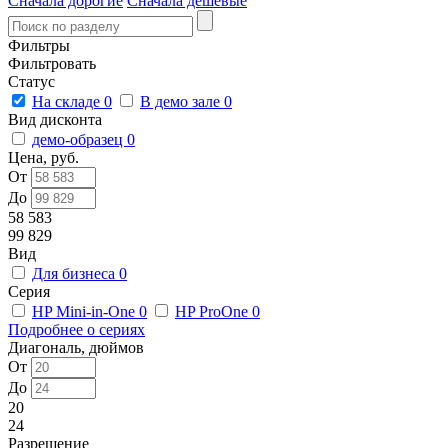
Сначала дорогие
Сначала дешевые
Фильтры
Фильтровать
Статус
На складе
0
В демо зале
0
Вид дисконта
демо-образец
0
Цена, руб.
От
До
58 583
99 829
Вид
Для бизнеса
0
Серия
HP Mini-in-One
0
HP ProOne
0
Подробнее о сериях
Диагональ, дюймов
От
До
20
24
Разрешение