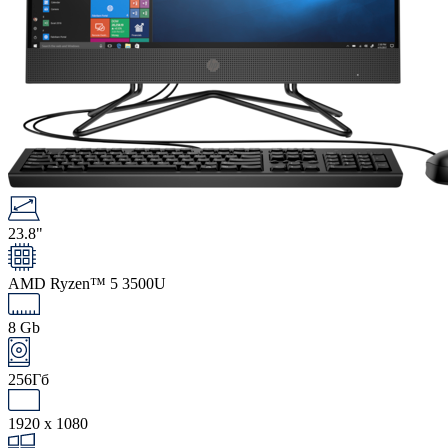
23.8"
AMD Ryzen™ 5 3500U
8 Gb
256Гб
1920 x 1080