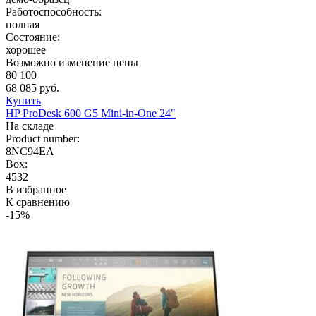
Работоспособность:
полная
Состояние:
хорошее
Возможно изменение цены
80 100
68 085 руб.
Купить
HP ProDesk 600 G5 Mini-in-One 24"
На складе
Product number:
8NC94EA
Box:
4532
В избранное
К сравнению
-15%