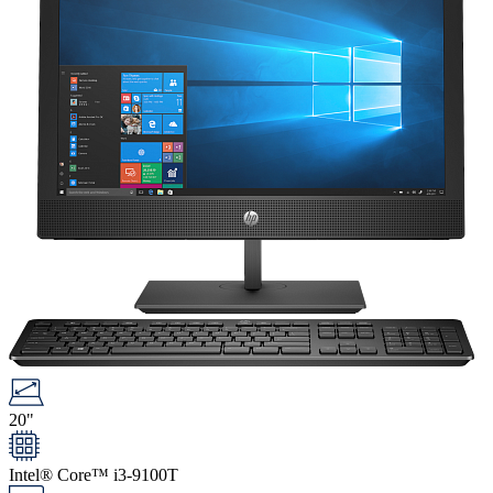
20"
Intel® Core™ i3-9100T