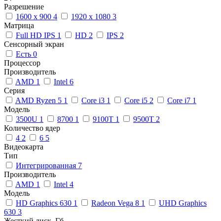
Разрешение
1600 x 900
4
1920 x 1080
3
Матрица
Full HD IPS
1
HD
2
IPS
2
Сенсорный экран
Есть
0
Процессор
Производитель
AMD
1
Intel
6
Серия
AMD Ryzen 5
1
Core i3
1
Core i5
2
Core i7
1
Модель
3500U
1
8700
1
9100T
1
9500T
2
Количество ядер
4
2
6
5
Видеокарта
Тип
Интегрированная
7
Производитель
AMD
1
Intel
4
Модель
HD Graphics 630
1
Radeon Vega 8
1
UHD Graphics
630
3
Жесткий диск, Гб