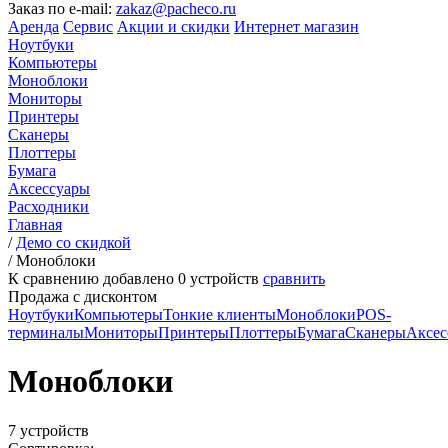
Заказ по e-mail:
zakaz@pacheco.ru
Аренда
Сервис
Акции и скидки
Интернет магазин
Ноутбуки
Компьютеры
Моноблоки
Мониторы
Принтеры
Сканеры
Плоттеры
Бумага
Аксессуары
Расходники
Главная
/
Демо со скидкой
/
Моноблоки
К сравнению добавлено
0
устройств
сравнить
Продажа с дисконтом
Ноутбуки
Компьютеры
Тонкие клиенты
Моноблоки
POS-
терминалы
Мониторы
Принтеры
Плоттеры
Бумага
Сканеры
Аксес
Моноблоки
7 устройств