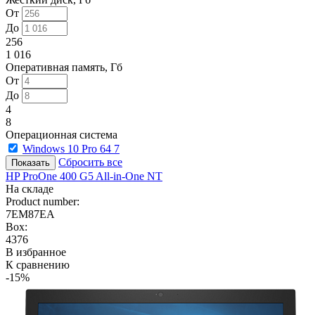
От
До
256
1 016
Оперативная память, Гб
От
До
4
8
Операционная система
Windows 10 Pro 64
7
Сбросить все
HP ProOne 400 G5 All-in-One NT
На складе
Product number:
7EM87EA
Box:
4376
В избранное
К сравнению
-15%