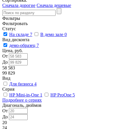
Сортировка:
Сначала дорогие
Сначала дешевые
Фильтры
Фильтровать
Статус
На складе
7
В демо зале
0
Вид дисконта
демо-образец
7
Цена, руб.
От
До
58 583
99 829
Вид
Для бизнеса
4
Серия
HP Mini-in-One
1
HP ProOne
5
Подробнее о сериях
Диагональ, дюймов
От
До
20
24