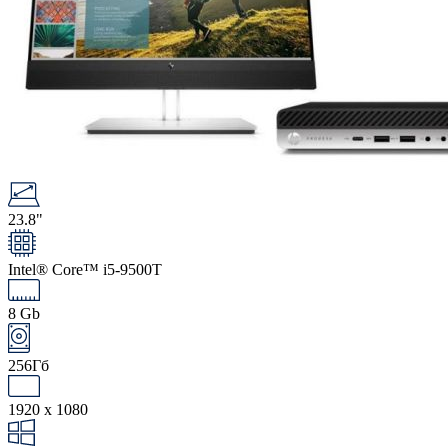
23.8"
Intel® Core™ i5-9500T
8 Gb
256Гб
1920 x 1080