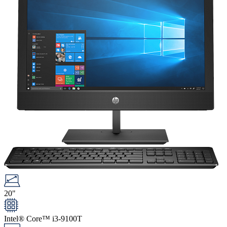
20"
Intel® Core™ i3-9100T