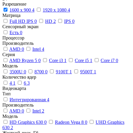
Разрешение
1600 x 900
4
1920 x 1080
4
Матрица
Full HD IPS
0
HD
2
IPS
0
Сенсорный экран
Есть
0
Процессор
Производитель
AMD
0
Intel
4
Серия
AMD Ryzen 5
0
Core i3
1
Core i5
1
Core i7
0
Модель
3500U
0
8700
0
9100T
1
9500T
1
Количество ядер
4
1
6
3
Видеокарта
Тип
Интегрированная
4
Производитель
AMD
0
Intel
2
Модель
HD Graphics 630
0
Radeon Vega 8
0
UHD Graphics
630
2
Жесткий диск, Гб