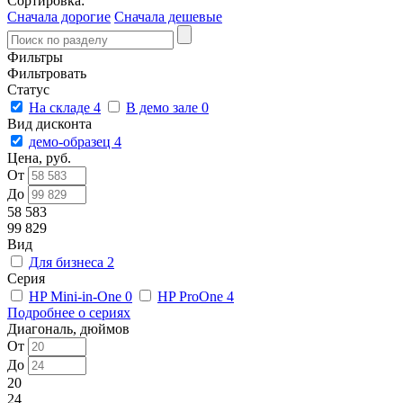
Сортировка:
Сначала дорогие
Сначала дешевые
Фильтры
Фильтровать
Статус
На складе
4
В демо зале
0
Вид дисконта
демо-образец
4
Цена, руб.
От
До
58 583
99 829
Вид
Для бизнеса
2
Серия
HP Mini-in-One
0
HP ProOne
4
Подробнее о сериях
Диагональ, дюймов
От
До
20
24