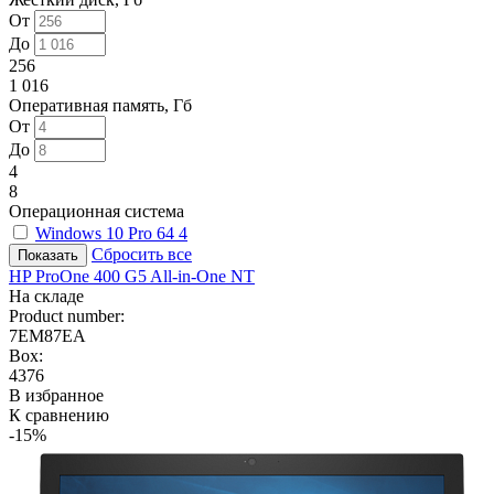
От
До
256
1 016
Оперативная память, Гб
От
До
4
8
Операционная система
Windows 10 Pro 64
4
Сбросить все
HP ProOne 400 G5 All-in-One NT
На складе
Product number:
7EM87EA
Box:
4376
В избранное
К сравнению
-15%