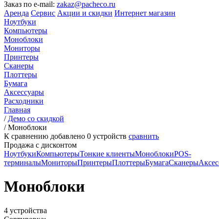
Заказ по e-mail:
zakaz@pacheco.ru
Аренда
Сервис
Акции и скидки
Интернет магазин
Ноутбуки
Компьютеры
Моноблоки
Мониторы
Принтеры
Сканеры
Плоттеры
Бумага
Аксессуары
Расходники
Главная
/
Демо со скидкой
/
Моноблоки
К сравнению добавлено
0
устройств
сравнить
Продажа с дисконтом
Ноутбуки
Компьютеры
Тонкие клиенты
Моноблоки
POS-
терминалы
Мониторы
Принтеры
Плоттеры
Бумага
Сканеры
Аксес
Моноблоки
4 устройства