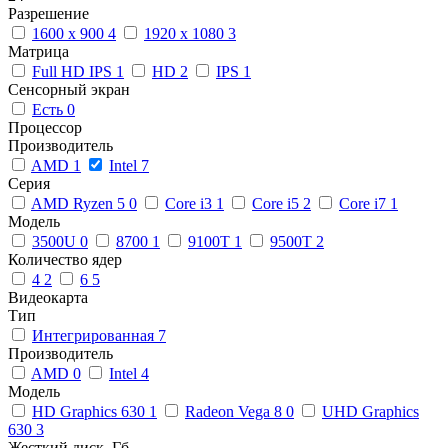
Разрешение
1600 x 900
4
1920 x 1080
3
Матрица
Full HD IPS
1
HD
2
IPS
1
Сенсорный экран
Есть
0
Процессор
Производитель
AMD
1
Intel
7
Серия
AMD Ryzen 5
0
Core i3
1
Core i5
2
Core i7
1
Модель
3500U
0
8700
1
9100T
1
9500T
2
Количество ядер
4
2
6
5
Видеокарта
Тип
Интегрированная
7
Производитель
AMD
0
Intel
4
Модель
HD Graphics 630
1
Radeon Vega 8
0
UHD Graphics
630
3
Жесткий диск, Гб