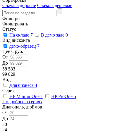
Сортировка:
Сначала дорогие
Сначала дешевые
Фильтры
Фильтровать
Статус
На складе
7
В демо зале
0
Вид дисконта
демо-образец
7
Цена, руб.
От
До
58 583
99 829
Вид
Для бизнеса
4
Серия
HP Mini-in-One
1
HP ProOne
5
Подробнее о сериях
Диагональ, дюймов
От
До
20
24