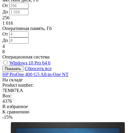
От
До
256
1 016
Оперативная память, Гб
От
До
4
8
Операционная система
Windows 10 Pro 64
6
Сбросить все
HP ProOne 400 G5 All-in-One NT
На складе
Product number:
7EM87EA
Box:
4376
В избранное
К сравнению
-15%