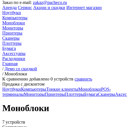
Заказ по e-mail:
zakaz@pacheco.ru
Аренда
Сервис
Акции и скидки
Интернет магазин
Ноутбуки
Компьютеры
Моноблоки
Мониторы
Принтеры
Сканеры
Плоттеры
Бумага
Аксессуары
Расходники
Главная
/
Демо со скидкой
/
Моноблоки
К сравнению добавлено
0
устройств
сравнить
Продажа с дисконтом
Ноутбуки
Компьютеры
Тонкие клиенты
Моноблоки
POS-
терминалы
Мониторы
Принтеры
Плоттеры
Бумага
Сканеры
Аксес
Моноблоки
7 устройств