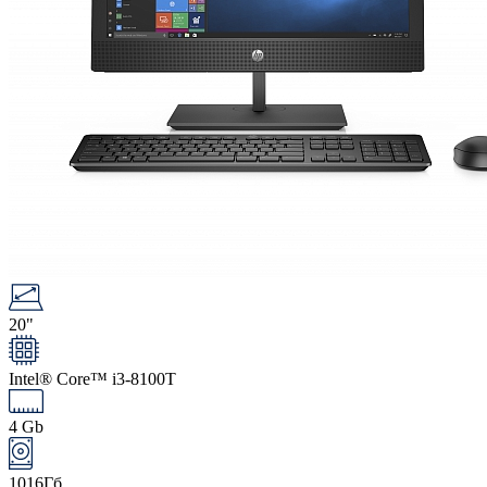
20"
Intel® Core™ i3-8100T
4 Gb
1016Гб