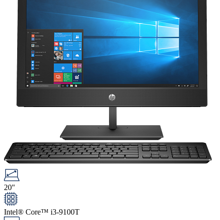
20"
Intel® Core™ i3-9100T