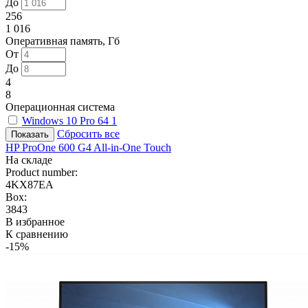
До
256
1 016
Оперативная память, Гб
От
До
4
8
Операционная система
Windows 10 Pro 64
1
Сбросить все
HP ProOne 600 G4 All-in-One Touch
На складе
Product number:
4KX87EA
Box:
3843
В избранное
К сравнению
-15%