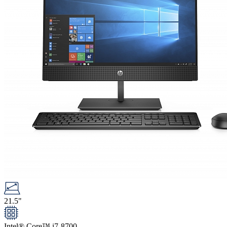
21.5"
Intel® Core™ i7-8700