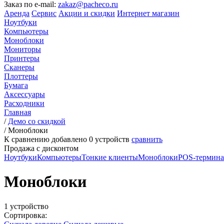
Заказ по e-mail:
zakaz@pacheco.ru
Аренда
Сервис
Акции и скидки
Интернет магазин
Ноутбуки
Компьютеры
Моноблоки
Мониторы
Принтеры
Сканеры
Плоттеры
Бумага
Аксессуары
Расходники
Главная
/
Демо со скидкой
/
Моноблоки
К сравнению добавлено
0
устройств
сравнить
Продажа с дисконтом
Ноутбуки
Компьютеры
Тонкие клиенты
Моноблоки
POS-термин
Моноблоки
1 устройство
Сортировка: