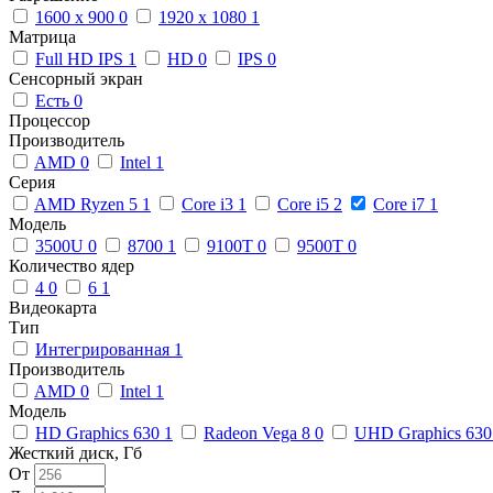
1600 x 900
0
1920 x 1080
1
Матрица
Full HD IPS
1
HD
0
IPS
0
Сенсорный экран
Есть
0
Процессор
Производитель
AMD
0
Intel
1
Серия
AMD Ryzen 5
1
Core i3
1
Core i5
2
Core i7
1
Модель
3500U
0
8700
1
9100T
0
9500T
0
Количество ядер
4
0
6
1
Видеокарта
Тип
Интегрированная
1
Производитель
AMD
0
Intel
1
Модель
HD Graphics 630
1
Radeon Vega 8
0
UHD Graphics 63
Жесткий диск, Гб
От