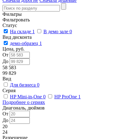
Сначала дорогие
Сначала дешевые
Фильтры
Фильтровать
Статус
На складе
1
В демо зале
0
Вид дисконта
демо-образец
1
Цена, руб.
От
До
58 583
99 829
Вид
Для бизнеса
0
Серия
HP Mini-in-One
0
HP ProOne
1
Подробнее о сериях
Диагональ, дюймов
От
До
20
24
Разрешение