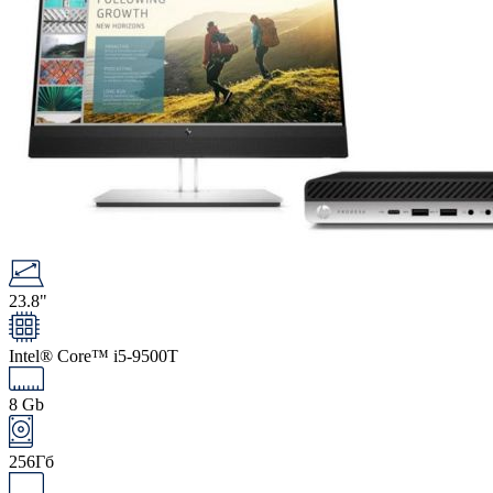
23.8"
Intel® Core™ i5-9500T
8 Gb
256Гб