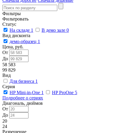
Сначала дорогие
Сначала дешевые
Фильтры
Фильтровать
Статус
На складе
1
В демо зале
0
Вид дисконта
демо-образец
1
Цена, руб.
От
До
58 583
99 829
Вид
Для бизнеса
1
Серия
HP Mini-in-One
1
HP ProOne
5
Подробнее о сериях
Диагональ, дюймов
От
До
20
24
Разрешение