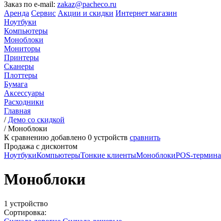
Заказ по e-mail:
zakaz@pacheco.ru
Аренда
Сервис
Акции и скидки
Интернет магазин
Ноутбуки
Компьютеры
Моноблоки
Мониторы
Принтеры
Сканеры
Плоттеры
Бумага
Аксессуары
Расходники
Главная
/
Демо со скидкой
/
Моноблоки
К сравнению добавлено
0
устройств
сравнить
Продажа с дисконтом
Ноутбуки
Компьютеры
Тонкие клиенты
Моноблоки
POS-термин
Моноблоки
1 устройство
Сортировка: