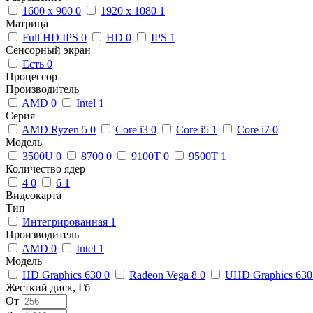
1600 x 900
0
1920 x 1080
1
Матрица
Full HD IPS
0
HD
0
IPS
1
Сенсорный экран
Есть
0
Процессор
Производитель
AMD
0
Intel
1
Серия
AMD Ryzen 5
0
Core i3
0
Core i5
1
Core i7
0
Модель
3500U
0
8700
0
9100T
0
9500T
1
Количество ядер
4
0
6
1
Видеокарта
Тип
Интегрированная
1
Производитель
AMD
0
Intel
1
Модель
HD Graphics 630
0
Radeon Vega 8
0
UHD Graphics 63
Жесткий диск, Гб
От