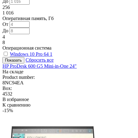
До
256
1 016
Оперативная память, Гб
От
До
4
8
Операционная система
Windows 10 Pro 64
1
Сбросить все
HP ProDesk 600 G5 Mini-in-One 24"
На складе
Product number:
8NC94EA
Box:
4532
В избранное
К сравнению
-15%