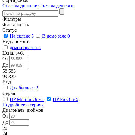
Сортировка:
Сначала дорогие
Сначала дешевые
Фильтры
Фильтровать
Статус
На складе
5
В демо зале
0
Вид дисконта
демо-образец
5
Цена, руб.
От
До
58 583
99 829
Вид
Для бизнеса
2
Серия
HP Mini-in-One
1
HP ProOne
5
Подробнее о сериях
Диагональ, дюймов
От
До
20
24