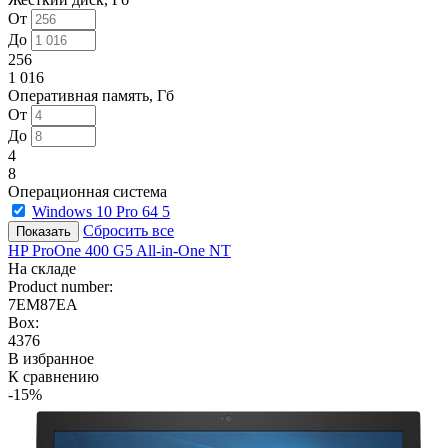
От
До
256
1 016
Оперативная память, Гб
От
До
4
8
Операционная система
Windows 10 Pro 64
5
Сбросить все
HP ProOne 400 G5 All-in-One NT
На складе
Product number:
7EM87EA
Box:
4376
В избранное
К сравнению
-15%