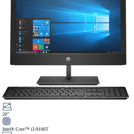
20"
Intel® Core™ i3-9100T