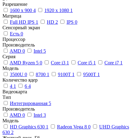
Разрешение
1600 x 900
4
1920 x 1080
1
Матрица
Full HD IPS
1
HD
2
IPS
0
Сенсорный экран
Есть
0
Процессор
Производитель
AMD
0
Intel
5
Серия
AMD Ryzen 5
0
Core i3
1
Core i5
1
Core i7
1
Модель
3500U
0
8700
1
9100T
1
9500T
1
Количество ядер
4
1
6
4
Видеокарта
Тип
Интегрированная
5
Производитель
AMD
0
Intel
3
Модель
HD Graphics 630
1
Radeon Vega 8
0
UHD Graphics
630
2
Жесткий диск, Гб