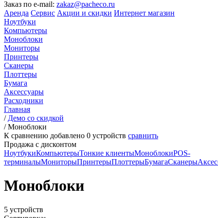
Заказ по e-mail:
zakaz@pacheco.ru
Аренда
Сервис
Акции и скидки
Интернет магазин
Ноутбуки
Компьютеры
Моноблоки
Мониторы
Принтеры
Сканеры
Плоттеры
Бумага
Аксессуары
Расходники
Главная
/
Демо со скидкой
/
Моноблоки
К сравнению добавлено
0
устройств
сравнить
Продажа с дисконтом
Ноутбуки
Компьютеры
Тонкие клиенты
Моноблоки
POS-
терминалы
Мониторы
Принтеры
Плоттеры
Бумага
Сканеры
Аксес
Моноблоки
5 устройств