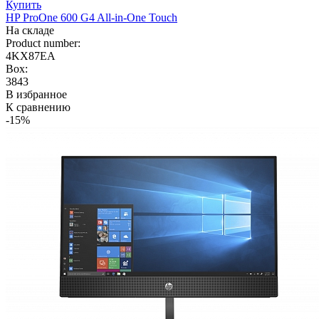
Купить
HP ProOne 600 G4 All-in-One Touch
На складе
Product number:
4KX87EA
Box:
3843
В избранное
К сравнению
-15%