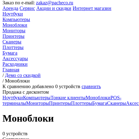
Заказ по e-mail:
zakaz@pacheco.ru
Аренда
Сервис
Акции и скидки
Интернет магазин
Ноутбуки
Компьютеры
Моноблоки
Мониторы
Принтеры
Сканеры
Плоттеры
Бумага
Аксессуары
Расходники
Главная
/
Демо со скидкой
/
Моноблоки
К сравнению добавлено
0
устройств
сравнить
Продажа с дисконтом
Ноутбуки
Компьютеры
Тонкие клиенты
Моноблоки
POS-
терминалы
Мониторы
Принтеры
Плоттеры
Бумага
Сканеры
Аксес
Моноблоки
0 устройств