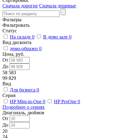
Сортировка:
Сначала дорогие
Сначала дешевые
Фильтры
Фильтровать
Статус
На складе
0
В демо зале
0
Вид дисконта
демо-образец
0
Цена, руб.
От
До
58 583
99 829
Вид
Для бизнеса
0
Серия
HP Mini-in-One
0
HP ProOne
0
Подробнее о сериях
Диагональ, дюймов
От
До
20
24