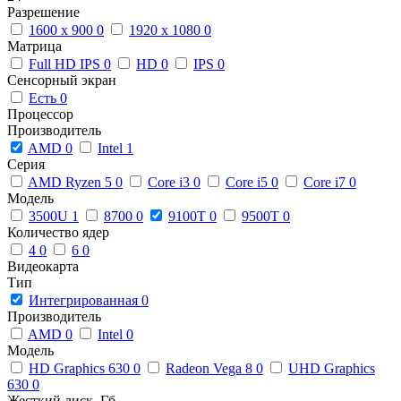
Разрешение
1600 x 900
0
1920 x 1080
0
Матрица
Full HD IPS
0
HD
0
IPS
0
Сенсорный экран
Есть
0
Процессор
Производитель
AMD
0
Intel
1
Серия
AMD Ryzen 5
0
Core i3
0
Core i5
0
Core i7
0
Модель
3500U
1
8700
0
9100T
0
9500T
0
Количество ядер
4
0
6
0
Видеокарта
Тип
Интегрированная
0
Производитель
AMD
0
Intel
0
Модель
HD Graphics 630
0
Radeon Vega 8
0
UHD Graphics
630
0
Жесткий диск, Гб