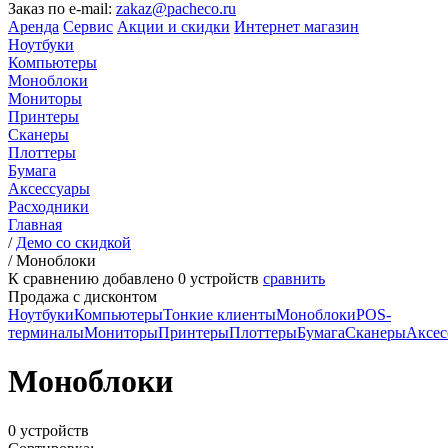
Заказ по e-mail:
zakaz@pacheco.ru
Аренда
Сервис
Акции и скидки
Интернет магазин
Ноутбуки
Компьютеры
Моноблоки
Мониторы
Принтеры
Сканеры
Плоттеры
Бумага
Аксессуары
Расходники
Главная
/
Демо со скидкой
/
Моноблоки
К сравнению добавлено
0
устройств
сравнить
Продажа с дисконтом
Ноутбуки
Компьютеры
Тонкие клиенты
Моноблоки
POS-
терминалы
Мониторы
Принтеры
Плоттеры
Бумага
Сканеры
Аксес
Моноблоки
0 устройств