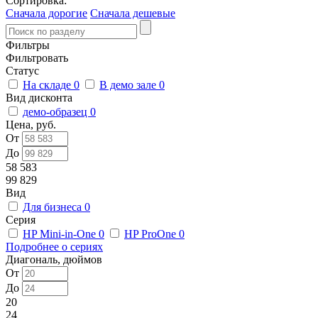
Сортировка:
Сначала дорогие
Сначала дешевые
Фильтры
Фильтровать
Статус
На складе
0
В демо зале
0
Вид дисконта
демо-образец
0
Цена, руб.
От
До
58 583
99 829
Вид
Для бизнеса
0
Серия
HP Mini-in-One
0
HP ProOne
0
Подробнее о сериях
Диагональ, дюймов
От
До
20
24