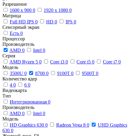
Разрешение
1600 x 900
0
1920 x 1080
0
Матрица
Full HD IPS
0
HD
0
IPS
0
Сенсорный экран
Есть
0
Процессор
Производитель
AMD
0
Intel
0
Серия
AMD Ryzen 5
0
Core i3
0
Core i5
0
Core i7
0
Модель
3500U
0
8700
0
9100T
0
9500T
0
Количество ядер
4
0
6
0
Видеокарта
Тип
Интегрированная
0
Производитель
AMD
0
Intel
0
Модель
HD Graphics 630
0
Radeon Vega 8
0
UHD Graphics
630
0
Жесткий диск, Гб