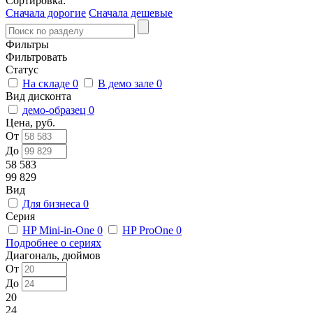
Сортировка:
Сначала дорогие
Сначала дешевые
Фильтры
Фильтровать
Статус
На складе
0
В демо зале
0
Вид дисконта
демо-образец
0
Цена, руб.
От
До
58 583
99 829
Вид
Для бизнеса
0
Серия
HP Mini-in-One
0
HP ProOne
0
Подробнее о сериях
Диагональ, дюймов
От
До
20
24