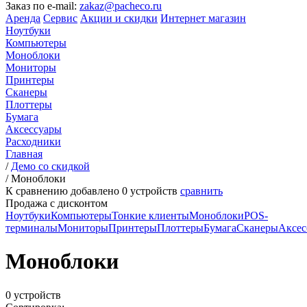
Заказ по e-mail:
zakaz@pacheco.ru
Аренда
Сервис
Акции и скидки
Интернет магазин
Ноутбуки
Компьютеры
Моноблоки
Мониторы
Принтеры
Сканеры
Плоттеры
Бумага
Аксессуары
Расходники
Главная
/
Демо со скидкой
/
Моноблоки
К сравнению добавлено
0
устройств
сравнить
Продажа с дисконтом
Ноутбуки
Компьютеры
Тонкие клиенты
Моноблоки
POS-
терминалы
Мониторы
Принтеры
Плоттеры
Бумага
Сканеры
Аксес
Моноблоки
0 устройств