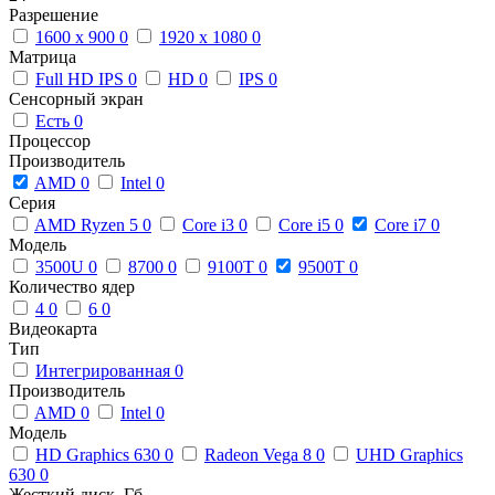
Разрешение
1600 x 900
0
1920 x 1080
0
Матрица
Full HD IPS
0
HD
0
IPS
0
Сенсорный экран
Есть
0
Процессор
Производитель
AMD
0
Intel
0
Серия
AMD Ryzen 5
0
Core i3
0
Core i5
0
Core i7
0
Модель
3500U
0
8700
0
9100T
0
9500T
0
Количество ядер
4
0
6
0
Видеокарта
Тип
Интегрированная
0
Производитель
AMD
0
Intel
0
Модель
HD Graphics 630
0
Radeon Vega 8
0
UHD Graphics
630
0
Жесткий диск, Гб