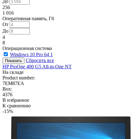
До
256
1 016
Оперативная память, Гб
От
До
4
8
Операционная система
Windows 10 Pro 64
1
Сбросить все
HP ProOne 400 G5 All-in-One NT
На складе
Product number:
7EM87EA
Box:
4376
В избранное
К сравнению
-15%