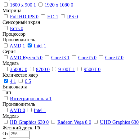
1600 x 900
1
1920 x 1080
0
Матрица
Full HD IPS
0
HD
1
IPS
0
Сенсорный экран
Есть
0
Процессор
Производитель
AMD
1
Intel
1
Серия
AMD Ryzen 5
0
Core i3
1
Core i5
0
Core i7
0
Модель
3500U
0
8700
0
9100T
1
9500T
0
Количество ядер
4
1
6
5
Видеокарта
Тип
Интегрированная
1
Производитель
AMD
0
Intel
1
Модель
HD Graphics 630
0
Radeon Vega 8
0
UHD Graphics 63
Жесткий диск, Гб
От