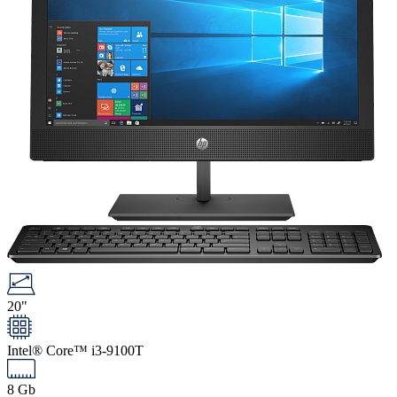
20"
Intel® Core™ i3-9100T
8 Gb