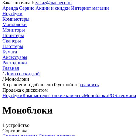
Заказ по e-mail:
zakaz@pacheco.ru
Аренда
Сервис
Акции и скидки
Интернет магазин
Ноутбуки
Компьютеры
Моноблоки
Мониторы
Принтеры
Сканеры
Плоттеры
Бумага
Аксессуары
Расходники
Главная
/
Демо со скидкой
/
Моноблоки
К сравнению добавлено
0
устройств
сравнить
Продажа с дисконтом
Ноутбуки
Компьютеры
Тонкие клиенты
Моноблоки
POS-термин
Моноблоки
1 устройство
Сортировка: