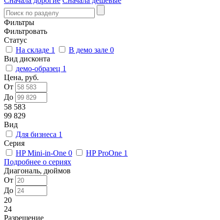
Сначала дорогие
Сначала дешевые
Фильтры
Фильтровать
Статус
На складе
1
В демо зале
0
Вид дисконта
демо-образец
1
Цена, руб.
От
До
58 583
99 829
Вид
Для бизнеса
1
Серия
HP Mini-in-One
0
HP ProOne
1
Подробнее о сериях
Диагональ, дюймов
От
До
20
24
Разрешение