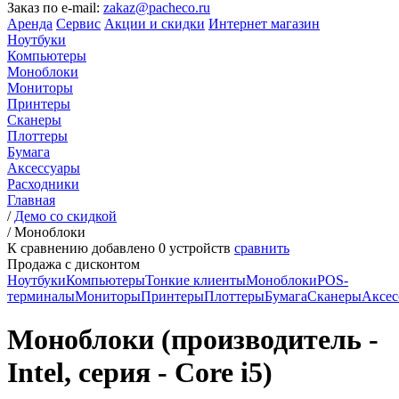
Заказ по e-mail:
zakaz@pacheco.ru
Аренда
Сервис
Акции и скидки
Интернет магазин
Ноутбуки
Компьютеры
Моноблоки
Мониторы
Принтеры
Сканеры
Плоттеры
Бумага
Аксессуары
Расходники
Главная
/
Демо со скидкой
/
Моноблоки
К сравнению добавлено
0
устройств
сравнить
Продажа с дисконтом
Ноутбуки
Компьютеры
Тонкие клиенты
Моноблоки
POS-
терминалы
Мониторы
Принтеры
Плоттеры
Бумага
Сканеры
Аксес
Моноблоки (производитель -
Intel, серия - Core i5)