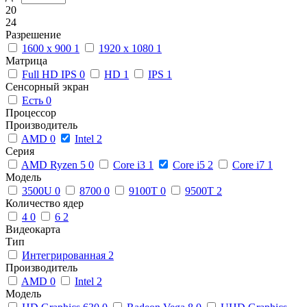
20
24
Разрешение
1600 x 900
1
1920 x 1080
1
Матрица
Full HD IPS
0
HD
1
IPS
1
Сенсорный экран
Есть
0
Процессор
Производитель
AMD
0
Intel
2
Серия
AMD Ryzen 5
0
Core i3
1
Core i5
2
Core i7
1
Модель
3500U
0
8700
0
9100T
0
9500T
2
Количество ядер
4
0
6
2
Видеокарта
Тип
Интегрированная
2
Производитель
AMD
0
Intel
2
Модель