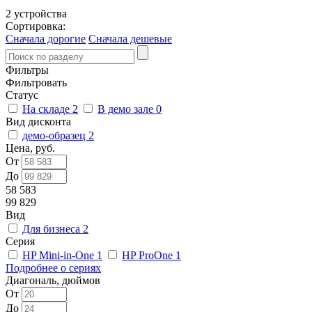
2 устройства
Сортировка:
Сначала дорогие
Сначала дешевые
Фильтры
Фильтровать
Статус
На складе
2
В демо зале
0
Вид дисконта
демо-образец
2
Цена, руб.
От
До
58 583
99 829
Вид
Для бизнеса
2
Серия
HP Mini-in-One
1
HP ProOne
1
Подробнее о сериях
Диагональ, дюймов
От
До