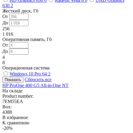
HD Graphics 630
0
Radeon Vega 8
0
UHD Graphics
630
2
Жесткий диск, Гб
От
До
256
1 016
Оперативная память, Гб
От
До
4
8
Операционная система
Windows 10 Pro 64
2
Сбросить все
HP ProOne 400 G5 All-in-One NT
На складе
Product number:
7EM55EA
Box:
4388
В избранное
К сравнению
-20%