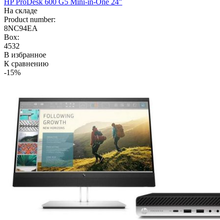
HP ProDesk 600 G5 Mini-in-One 24"
На складе
Product number:
8NC94EA
Box:
4532
В избранное
К сравнению
-15%