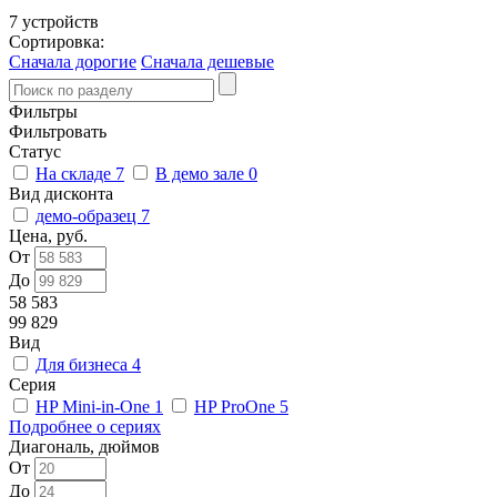
7 устройств
Сортировка:
Сначала дорогие
Сначала дешевые
Фильтры
Фильтровать
Статус
На складе
7
В демо зале
0
Вид дисконта
демо-образец
7
Цена, руб.
От
До
58 583
99 829
Вид
Для бизнеса
4
Серия
HP Mini-in-One
1
HP ProOne
5
Подробнее о сериях
Диагональ, дюймов
От
До