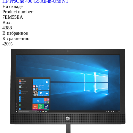
HP ProOne 400 G5 All-in-One NT
На складе
Product number:
7EM55EA
Box:
4388
В избранное
К сравнению
-20%