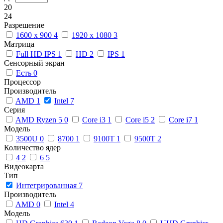
20
24
Разрешение
1600 x 900
4
1920 x 1080
3
Матрица
Full HD IPS
1
HD
2
IPS
1
Сенсорный экран
Есть
0
Процессор
Производитель
AMD
1
Intel
7
Серия
AMD Ryzen 5
0
Core i3
1
Core i5
2
Core i7
1
Модель
3500U
0
8700
1
9100T
1
9500T
2
Количество ядер
4
2
6
5
Видеокарта
Тип
Интегрированная
7
Производитель
AMD
0
Intel
4
Модель