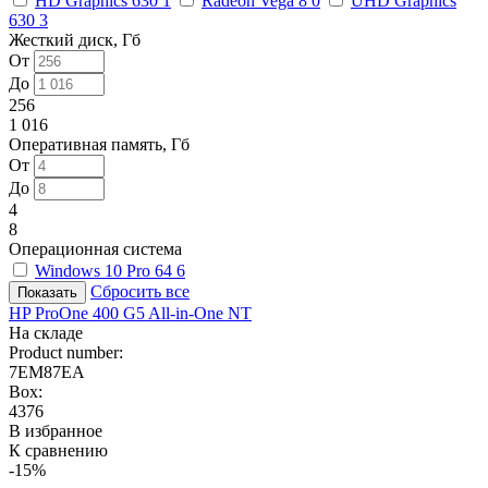
HD Graphics 630
1
Radeon Vega 8
0
UHD Graphics
630
3
Жесткий диск, Гб
От
До
256
1 016
Оперативная память, Гб
От
До
4
8
Операционная система
Windows 10 Pro 64
6
Сбросить все
HP ProOne 400 G5 All-in-One NT
На складе
Product number:
7EM87EA
Box:
4376
В избранное
К сравнению
-15%