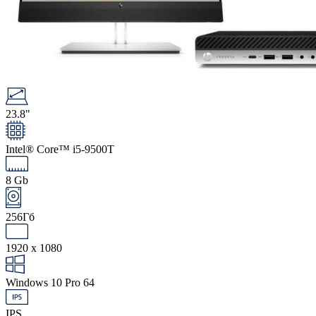
23.8"
Intel® Core™ i5-9500T
8 Gb
256Гб
1920 x 1080
Windows 10 Pro 64
IPS