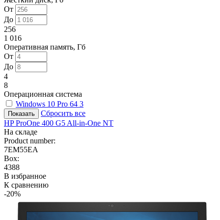
От
До
256
1 016
Оперативная память, Гб
От
До
4
8
Операционная система
Windows 10 Pro 64
3
Сбросить все
HP ProOne 400 G5 All-in-One NT
На складе
Product number:
7EM55EA
Box:
4388
В избранное
К сравнению
-20%