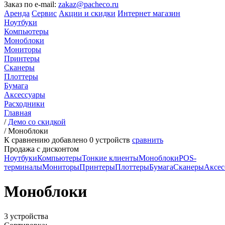
Заказ по e-mail:
zakaz@pacheco.ru
Аренда
Сервис
Акции и скидки
Интернет магазин
Ноутбуки
Компьютеры
Моноблоки
Мониторы
Принтеры
Сканеры
Плоттеры
Бумага
Аксессуары
Расходники
Главная
/
Демо со скидкой
/
Моноблоки
К сравнению добавлено
0
устройств
сравнить
Продажа с дисконтом
Ноутбуки
Компьютеры
Тонкие клиенты
Моноблоки
POS-
терминалы
Мониторы
Принтеры
Плоттеры
Бумага
Сканеры
Аксес
Моноблоки
3 устройства