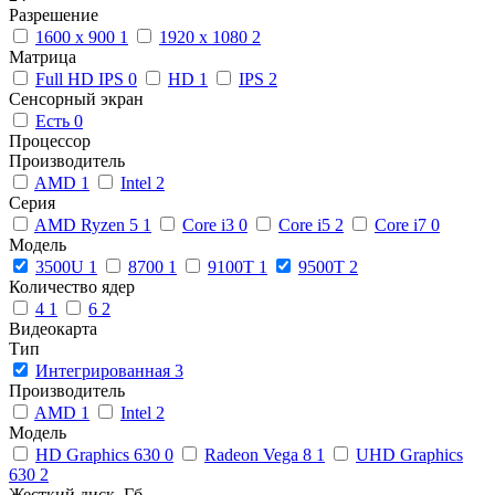
Разрешение
1600 x 900
1
1920 x 1080
2
Матрица
Full HD IPS
0
HD
1
IPS
2
Сенсорный экран
Есть
0
Процессор
Производитель
AMD
1
Intel
2
Серия
AMD Ryzen 5
1
Core i3
0
Core i5
2
Core i7
0
Модель
3500U
1
8700
1
9100T
1
9500T
2
Количество ядер
4
1
6
2
Видеокарта
Тип
Интегрированная
3
Производитель
AMD
1
Intel
2
Модель
HD Graphics 630
0
Radeon Vega 8
1
UHD Graphics
630
2
Жесткий диск, Гб