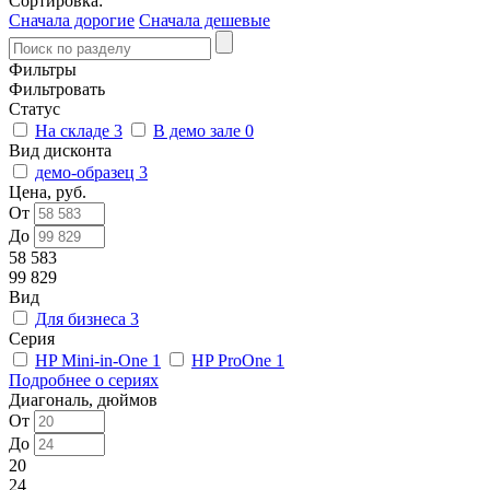
Сортировка:
Сначала дорогие
Сначала дешевые
Фильтры
Фильтровать
Статус
На складе
3
В демо зале
0
Вид дисконта
демо-образец
3
Цена, руб.
От
До
58 583
99 829
Вид
Для бизнеса
3
Серия
HP Mini-in-One
1
HP ProOne
1
Подробнее о сериях
Диагональ, дюймов
От
До
20
24