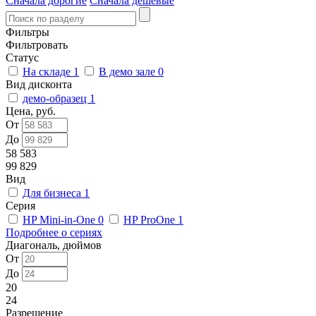
Сначала дорогие
Сначала дешевые
Фильтры
Фильтровать
Статус
На складе
1
В демо зале
0
Вид дисконта
демо-образец
1
Цена, руб.
От
До
58 583
99 829
Вид
Для бизнеса
1
Серия
HP Mini-in-One
0
HP ProOne
1
Подробнее о сериях
Диагональ, дюймов
От
До
20
24
Разрешение