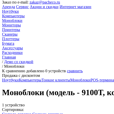
Заказ по e-mail:
zakaz@pacheco.ru
Аренда
Сервис
Акции и скидки
Интернет магазин
Ноутбуки
Компьютеры
Моноблоки
Мониторы
Принтеры
Сканеры
Плоттеры
Бумага
Аксессуары
Расходники
Главная
/
Демо со скидкой
/
Моноблоки
К сравнению добавлено
0
устройств
сравнить
Продажа с дисконтом
Ноутбуки
Компьютеры
Тонкие клиенты
Моноблоки
POS-термин
Моноблоки (модель - 9100T, ко
1 устройство
Сортировка: