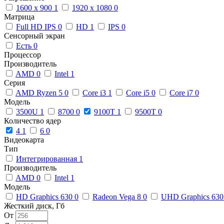
1600 x 900
1
1920 x 1080
0
Матрица
Full HD IPS
0
HD
1
IPS
0
Сенсорный экран
Есть
0
Процессор
Производитель
AMD
0
Intel
1
Серия
AMD Ryzen 5
0
Core i3
1
Core i5
0
Core i7
0
Модель
3500U
1
8700
0
9100T
1
9500T
0
Количество ядер
4
1
6
0
Видеокарта
Тип
Интегрированная
1
Производитель
AMD
0
Intel
1
Модель
HD Graphics 630
0
Radeon Vega 8
0
UHD Graphics 63
Жесткий диск, Гб
От