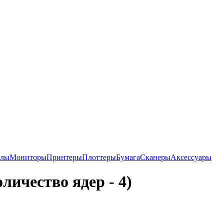
алы
Мониторы
Принтеры
Плоттеры
Бумага
Сканеры
Аксессуары
личество ядер - 4)