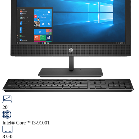
20"
Intel® Core™ i3-9100T
8 Gb