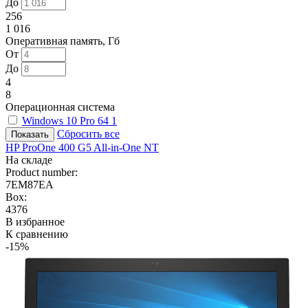
До
256
1 016
Оперативная память, Гб
От
До
4
8
Операционная система
Windows 10 Pro 64
1
Сбросить все
HP ProOne 400 G5 All-in-One NT
На складе
Product number:
7EM87EA
Box:
4376
В избранное
К сравнению
-15%