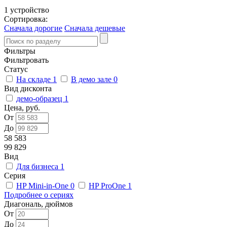
1 устройство
Сортировка:
Сначала дорогие
Сначала дешевые
Фильтры
Фильтровать
Статус
На складе
1
В демо зале
0
Вид дисконта
демо-образец
1
Цена, руб.
От
До
58 583
99 829
Вид
Для бизнеса
1
Серия
HP Mini-in-One
0
HP ProOne
1
Подробнее о сериях
Диагональ, дюймов
От
До