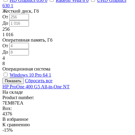
HD Graphics 630
0
Radeon Vega 8
0
UHD Graphics
630
1
Жесткий диск, Гб
От
До
256
1 016
Оперативная память, Гб
От
До
4
8
Операционная система
Windows 10 Pro 64
1
Сбросить все
HP ProOne 400 G5 All-in-One NT
На складе
Product number:
7EM87EA
Box:
4376
В избранное
К сравнению
-15%