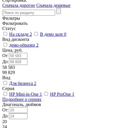
Сортировка:
Сначала дорогие
Сначала дешевые
Фильтры
Фильтровать
Статус
На складе
2
В демо зале
0
Вид дисконта
демо-образец
2
Цена, руб.
От
До
58 583
99 829
Вид
Для бизнеса
2
Серия
HP Mini-in-One
1
HP ProOne
1
Подробнее о сериях
Диагональ, дюймов
От
До
20
24