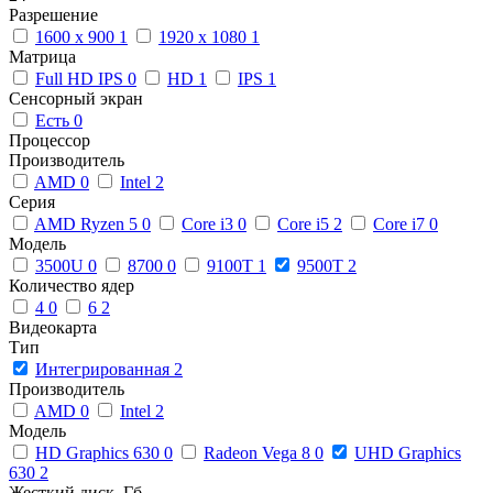
Разрешение
1600 x 900
1
1920 x 1080
1
Матрица
Full HD IPS
0
HD
1
IPS
1
Сенсорный экран
Есть
0
Процессор
Производитель
AMD
0
Intel
2
Серия
AMD Ryzen 5
0
Core i3
0
Core i5
2
Core i7
0
Модель
3500U
0
8700
0
9100T
1
9500T
2
Количество ядер
4
0
6
2
Видеокарта
Тип
Интегрированная
2
Производитель
AMD
0
Intel
2
Модель
HD Graphics 630
0
Radeon Vega 8
0
UHD Graphics
630
2
Жесткий диск, Гб