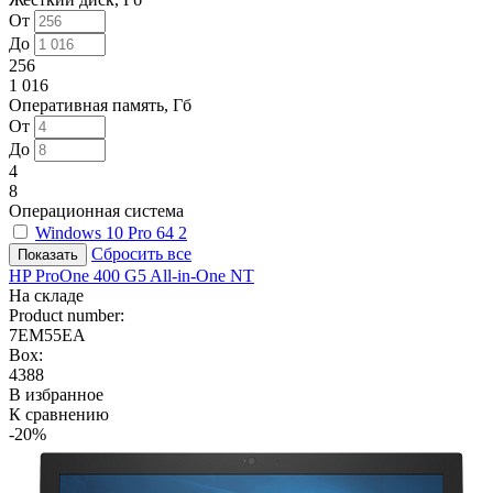
От
До
256
1 016
Оперативная память, Гб
От
До
4
8
Операционная система
Windows 10 Pro 64
2
Сбросить все
HP ProOne 400 G5 All-in-One NT
На складе
Product number:
7EM55EA
Box:
4388
В избранное
К сравнению
-20%