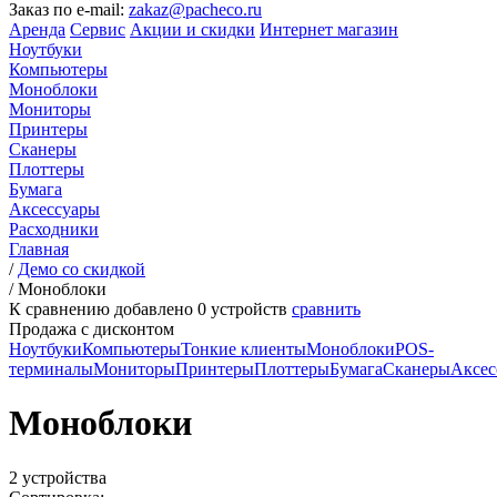
Заказ по e-mail:
zakaz@pacheco.ru
Аренда
Сервис
Акции и скидки
Интернет магазин
Ноутбуки
Компьютеры
Моноблоки
Мониторы
Принтеры
Сканеры
Плоттеры
Бумага
Аксессуары
Расходники
Главная
/
Демо со скидкой
/
Моноблоки
К сравнению добавлено
0
устройств
сравнить
Продажа с дисконтом
Ноутбуки
Компьютеры
Тонкие клиенты
Моноблоки
POS-
терминалы
Мониторы
Принтеры
Плоттеры
Бумага
Сканеры
Аксес
Моноблоки
2 устройства