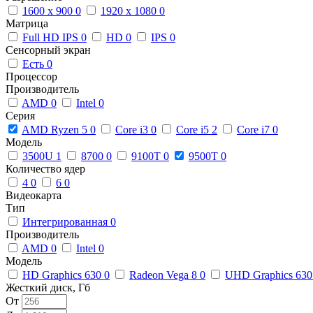
1600 x 900
0
1920 x 1080
0
Матрица
Full HD IPS
0
HD
0
IPS
0
Сенсорный экран
Есть
0
Процессор
Производитель
AMD
0
Intel
0
Серия
AMD Ryzen 5
0
Core i3
0
Core i5
2
Core i7
0
Модель
3500U
1
8700
0
9100T
0
9500T
0
Количество ядер
4
0
6
0
Видеокарта
Тип
Интегрированная
0
Производитель
AMD
0
Intel
0
Модель
HD Graphics 630
0
Radeon Vega 8
0
UHD Graphics 63
Жесткий диск, Гб
От