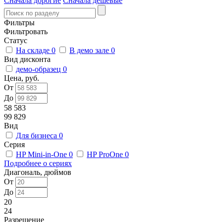
Сначала дорогие
Сначала дешевые
Фильтры
Фильтровать
Статус
На складе
0
В демо зале
0
Вид дисконта
демо-образец
0
Цена, руб.
От
До
58 583
99 829
Вид
Для бизнеса
0
Серия
HP Mini-in-One
0
HP ProOne
0
Подробнее о сериях
Диагональ, дюймов
От
До
20
24
Разрешение