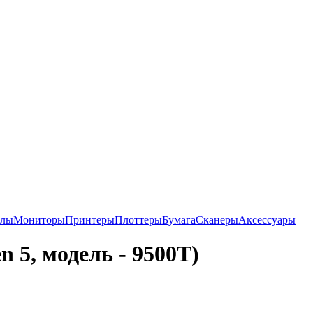
алы
Мониторы
Принтеры
Плоттеры
Бумага
Сканеры
Аксессуары
 5, модель - 9500T)