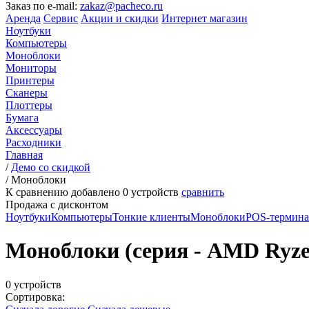
Заказ по e-mail:
zakaz@pacheco.ru
Аренда
Сервис
Акции и скидки
Интернет магазин
Ноутбуки
Компьютеры
Моноблоки
Мониторы
Принтеры
Сканеры
Плоттеры
Бумага
Аксессуары
Расходники
Главная
/
Демо со скидкой
/
Моноблоки
К сравнению добавлено
0
устройств
сравнить
Продажа с дисконтом
Ноутбуки
Компьютеры
Тонкие клиенты
Моноблоки
POS-термин
Моноблоки (серия - AMD Ryzen
0 устройств
Сортировка: