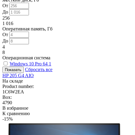
От
До
256
1 016
Оперативная память, Гб
От
До
4
8
Операционная система
Windows 10 Pro 64
1
Сбросить все
HP 205 G4 AIO
На складе
Product number:
1C6W2EA
Box:
4790
В избранное
К сравнению
-15%