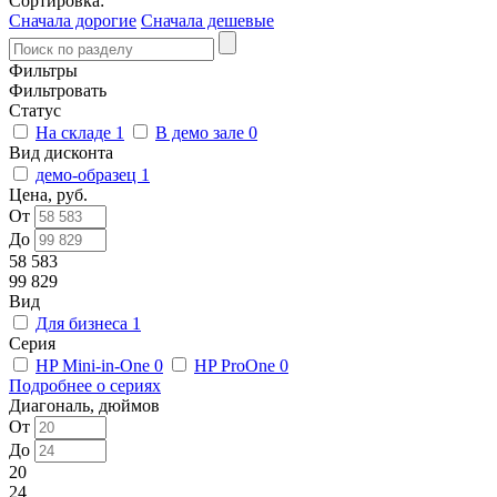
Сортировка:
Сначала дорогие
Сначала дешевые
Фильтры
Фильтровать
Статус
На складе
1
В демо зале
0
Вид дисконта
демо-образец
1
Цена, руб.
От
До
58 583
99 829
Вид
Для бизнеса
1
Серия
HP Mini-in-One
0
HP ProOne
0
Подробнее о сериях
Диагональ, дюймов
От
До
20
24