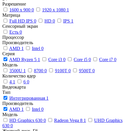
Разрешение
1600 x 900
0
1920 x 1080
1
Матрица
Full HD IPS
0
HD
0
IPS
1
Сенсорный экран
Есть
0
Процессор
Производитель
AMD
1
Intel
0
Серия
AMD Ryzen 5
1
Core i3
0
Core i5
0
Core i7
0
Модель
3500U
1
8700
0
9100T
0
9500T
0
Количество ядер
4
1
6
0
Видеокарта
Тип
Интегрированная
1
Производитель
AMD
1
Intel
0
Модель
HD Graphics 630
0
Radeon Vega 8
1
UHD Graphics
630
0
Жесткий диск, Гб