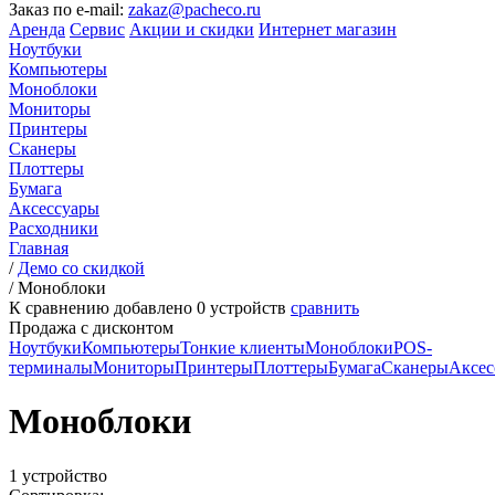
Заказ по e-mail:
zakaz@pacheco.ru
Аренда
Сервис
Акции и скидки
Интернет магазин
Ноутбуки
Компьютеры
Моноблоки
Мониторы
Принтеры
Сканеры
Плоттеры
Бумага
Аксессуары
Расходники
Главная
/
Демо со скидкой
/
Моноблоки
К сравнению добавлено
0
устройств
сравнить
Продажа с дисконтом
Ноутбуки
Компьютеры
Тонкие клиенты
Моноблоки
POS-
терминалы
Мониторы
Принтеры
Плоттеры
Бумага
Сканеры
Аксес
Моноблоки
1 устройство