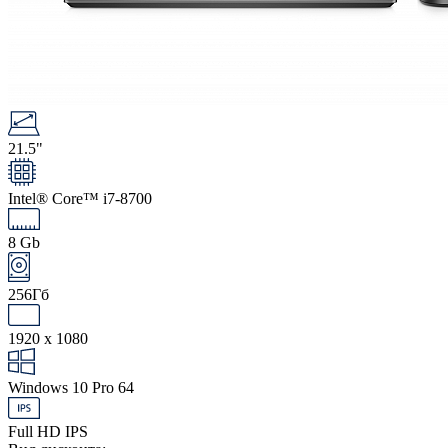
21.5"
Intel® Core™ i7-8700
8 Gb
256Гб
1920 x 1080
Windows 10 Pro 64
Full HD IPS