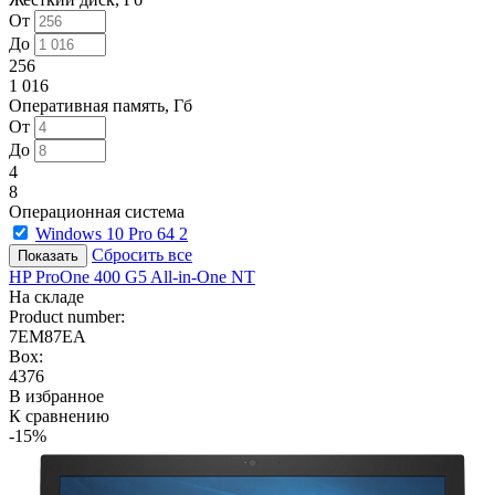
От
До
256
1 016
Оперативная память, Гб
От
До
4
8
Операционная система
Windows 10 Pro 64
2
Сбросить все
HP ProOne 400 G5 All-in-One NT
На складе
Product number:
7EM87EA
Box:
4376
В избранное
К сравнению
-15%