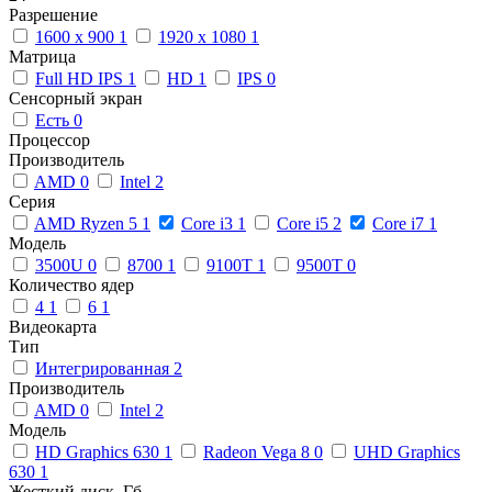
Разрешение
1600 x 900
1
1920 x 1080
1
Матрица
Full HD IPS
1
HD
1
IPS
0
Сенсорный экран
Есть
0
Процессор
Производитель
AMD
0
Intel
2
Серия
AMD Ryzen 5
1
Core i3
1
Core i5
2
Core i7
1
Модель
3500U
0
8700
1
9100T
1
9500T
0
Количество ядер
4
1
6
1
Видеокарта
Тип
Интегрированная
2
Производитель
AMD
0
Intel
2
Модель
HD Graphics 630
1
Radeon Vega 8
0
UHD Graphics
630
1
Жесткий диск, Гб