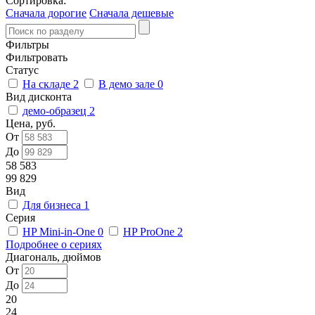
Сортировка:
Сначала дорогие
Сначала дешевые
Фильтры
Фильтровать
Статус
На складе
2
В демо зале
0
Вид дисконта
демо-образец
2
Цена, руб.
От
До
58 583
99 829
Вид
Для бизнеса
1
Серия
HP Mini-in-One
0
HP ProOne
2
Подробнее о сериях
Диагональ, дюймов
От
До
20
24