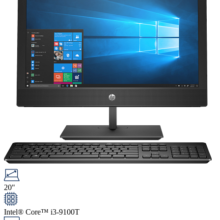
20"
Intel® Core™ i3-9100T