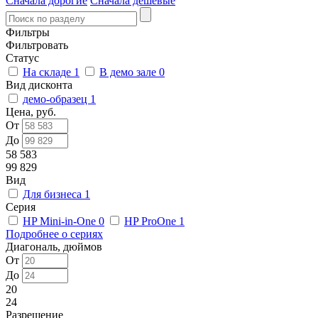
Сначала дорогие
Сначала дешевые
Фильтры
Фильтровать
Статус
На складе
1
В демо зале
0
Вид дисконта
демо-образец
1
Цена, руб.
От
До
58 583
99 829
Вид
Для бизнеса
1
Серия
HP Mini-in-One
0
HP ProOne
1
Подробнее о сериях
Диагональ, дюймов
От
До
20
24
Разрешение