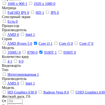
1600 x 900
1
1920 x 1080
0
Матрица
Full HD IPS
0
HD
1
IPS
0
Сенсорный экран
Есть
0
Процессор
Производитель
AMD
0
Intel
1
Серия
AMD Ryzen 5
0
Core i3
1
Core i5
0
Core i7
0
Модель
3500U
0
8700
0
9100T
1
9500T
0
Количество ядер
4
1
6
0
Видеокарта
Тип
Интегрированная
1
Производитель
AMD
0
Intel
1
Модель
HD Graphics 630
0
Radeon Vega 8
0
UHD Graphics 63
Жесткий диск, Гб
От