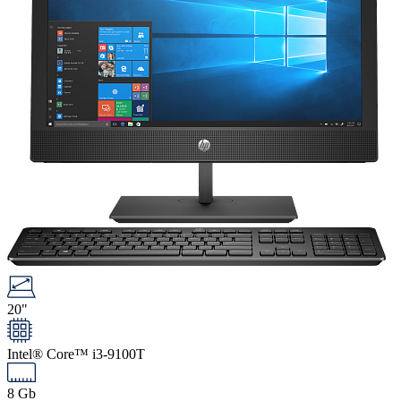
20"
Intel® Core™ i3-9100T
8 Gb