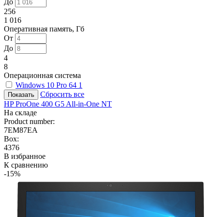
До
256
1 016
Оперативная память, Гб
От
До
4
8
Операционная система
Windows 10 Pro 64
1
Сбросить все
HP ProOne 400 G5 All-in-One NT
На складе
Product number:
7EM87EA
Box:
4376
В избранное
К сравнению
-15%