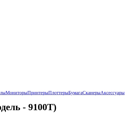
алы
Мониторы
Принтеры
Плоттеры
Бумага
Сканеры
Аксессуары
одель - 9100T)