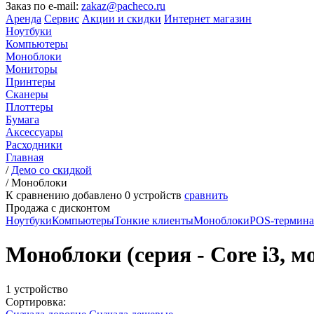
Заказ по e-mail:
zakaz@pacheco.ru
Аренда
Сервис
Акции и скидки
Интернет магазин
Ноутбуки
Компьютеры
Моноблоки
Мониторы
Принтеры
Сканеры
Плоттеры
Бумага
Аксессуары
Расходники
Главная
/
Демо со скидкой
/
Моноблоки
К сравнению добавлено
0
устройств
сравнить
Продажа с дисконтом
Ноутбуки
Компьютеры
Тонкие клиенты
Моноблоки
POS-термин
Моноблоки (серия - Core i3, м
1 устройство
Сортировка: