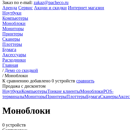
Заказ по e-mail:
zakaz@pacheco.ru
Аренда
Сервис
Акции и скидки
Интернет магазин
Ноутбуки
Компьютеры
Моноблоки
Мониторы
Принтеры
Сканеры
Плоттеры
Бумага
Аксессуары
Расходники
Главная
/
Демо со скидкой
/
Моноблоки
К сравнению добавлено
0
устройств
сравнить
Продажа с дисконтом
Ноутбуки
Компьютеры
Тонкие клиенты
Моноблоки
POS-
терминалы
Мониторы
Принтеры
Плоттеры
Бумага
Сканеры
Аксес
Моноблоки
0 устройств