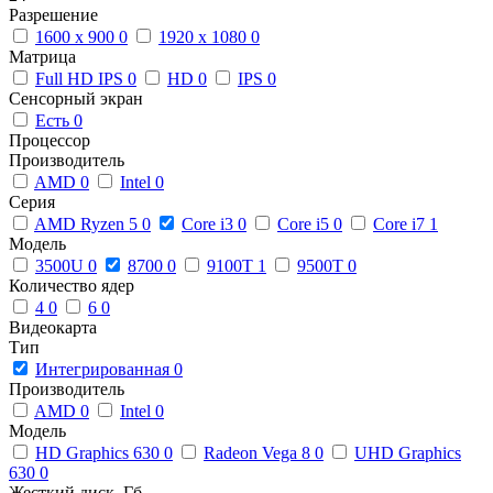
Разрешение
1600 x 900
0
1920 x 1080
0
Матрица
Full HD IPS
0
HD
0
IPS
0
Сенсорный экран
Есть
0
Процессор
Производитель
AMD
0
Intel
0
Серия
AMD Ryzen 5
0
Core i3
0
Core i5
0
Core i7
1
Модель
3500U
0
8700
0
9100T
1
9500T
0
Количество ядер
4
0
6
0
Видеокарта
Тип
Интегрированная
0
Производитель
AMD
0
Intel
0
Модель
HD Graphics 630
0
Radeon Vega 8
0
UHD Graphics
630
0
Жесткий диск, Гб