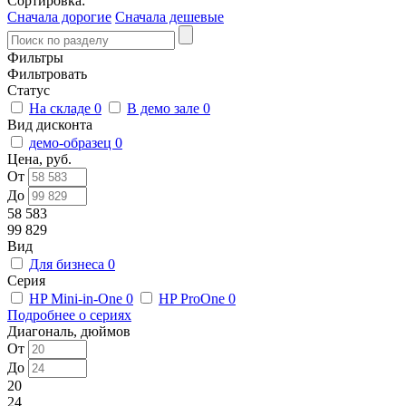
Сортировка:
Сначала дорогие
Сначала дешевые
Фильтры
Фильтровать
Статус
На складе
0
В демо зале
0
Вид дисконта
демо-образец
0
Цена, руб.
От
До
58 583
99 829
Вид
Для бизнеса
0
Серия
HP Mini-in-One
0
HP ProOne
0
Подробнее о сериях
Диагональ, дюймов
От
До
20
24