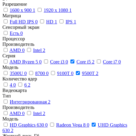
Разрешение
1600 x 900
1
1920 x 1080
1
Матрица
Full HD IPS
0
HD
1
IPS
1
Сенсорный экран
Есть
0
Процессор
Производитель
AMD
0
Intel
2
Серия
AMD Ryzen 5
0
Core i3
0
Core i5
2
Core i7
0
Модель
3500U
0
8700
0
9100T
0
9500T
2
Количество ядер
4
0
6
2
Видеокарта
Тип
Интегрированная
2
Производитель
AMD
0
Intel
2
Модель
HD Graphics 630
0
Radeon Vega 8
0
UHD Graphics
630
2
Жесткий диск, Гб