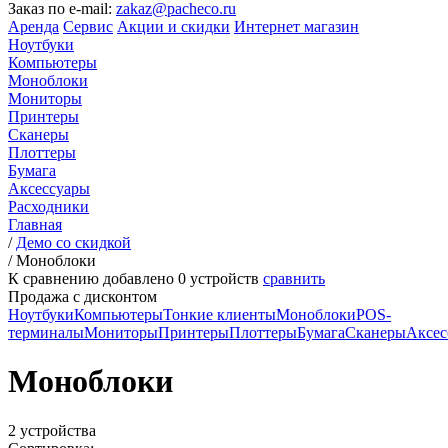
Заказ по e-mail:
zakaz@pacheco.ru
Аренда
Сервис
Акции и скидки
Интернет магазин
Ноутбуки
Компьютеры
Моноблоки
Мониторы
Принтеры
Сканеры
Плоттеры
Бумага
Аксессуары
Расходники
Главная
/
Демо со скидкой
/
Моноблоки
К сравнению добавлено
0
устройств
сравнить
Продажа с дисконтом
Ноутбуки
Компьютеры
Тонкие клиенты
Моноблоки
POS-
терминалы
Мониторы
Принтеры
Плоттеры
Бумага
Сканеры
Аксес
Моноблоки
2 устройства