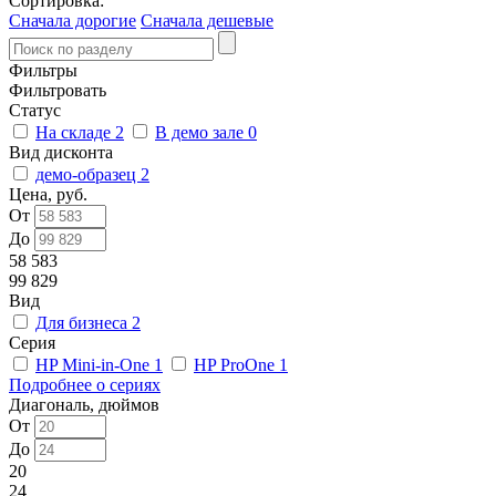
Сортировка:
Сначала дорогие
Сначала дешевые
Фильтры
Фильтровать
Статус
На складе
2
В демо зале
0
Вид дисконта
демо-образец
2
Цена, руб.
От
До
58 583
99 829
Вид
Для бизнеса
2
Серия
HP Mini-in-One
1
HP ProOne
1
Подробнее о сериях
Диагональ, дюймов
От
До
20
24