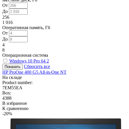
От
До
256
1 016
Оперативная память, Гб
От
До
4
8
Операционная система
Windows 10 Pro 64
2
Сбросить все
HP ProOne 400 G5 All-in-One NT
На складе
Product number:
7EM55EA
Box:
4388
В избранное
К сравнению
-20%