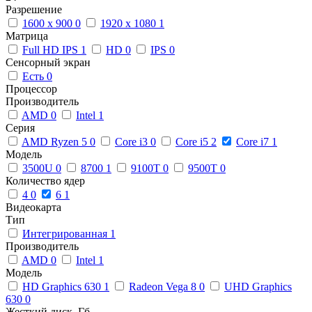
Разрешение
1600 x 900
0
1920 x 1080
1
Матрица
Full HD IPS
1
HD
0
IPS
0
Сенсорный экран
Есть
0
Процессор
Производитель
AMD
0
Intel
1
Серия
AMD Ryzen 5
0
Core i3
0
Core i5
2
Core i7
1
Модель
3500U
0
8700
1
9100T
0
9500T
0
Количество ядер
4
0
6
1
Видеокарта
Тип
Интегрированная
1
Производитель
AMD
0
Intel
1
Модель
HD Graphics 630
1
Radeon Vega 8
0
UHD Graphics
630
0
Жесткий диск, Гб