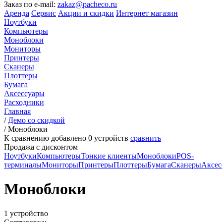
Заказ по e-mail:
zakaz@pacheco.ru
Аренда
Сервис
Акции и скидки
Интернет магазин
Ноутбуки
Компьютеры
Моноблоки
Мониторы
Принтеры
Сканеры
Плоттеры
Бумага
Аксессуары
Расходники
Главная
/
Демо со скидкой
/
Моноблоки
К сравнению добавлено
0
устройств
сравнить
Продажа с дисконтом
Ноутбуки
Компьютеры
Тонкие клиенты
Моноблоки
POS-
терминалы
Мониторы
Принтеры
Плоттеры
Бумага
Сканеры
Аксес
Моноблоки
1 устройство