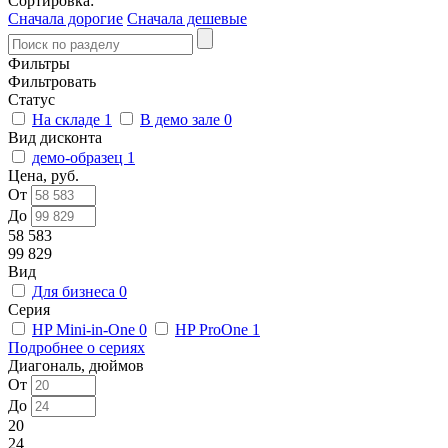
Сортировка:
Сначала дорогие
Сначала дешевые
Фильтры
Фильтровать
Статус
На складе
1
В демо зале
0
Вид дисконта
демо-образец
1
Цена, руб.
От
До
58 583
99 829
Вид
Для бизнеса
0
Серия
HP Mini-in-One
0
HP ProOne
1
Подробнее о сериях
Диагональ, дюймов
От
До
20
24