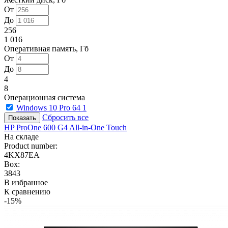
От
До
256
1 016
Оперативная память, Гб
От
До
4
8
Операционная система
Windows 10 Pro 64
1
Сбросить все
HP ProOne 600 G4 All-in-One Touch
На складе
Product number:
4KX87EA
Box:
3843
В избранное
К сравнению
-15%