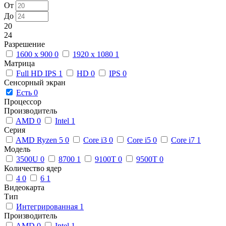
От
До
20
24
Разрешение
1600 x 900
0
1920 x 1080
1
Матрица
Full HD IPS
1
HD
0
IPS
0
Сенсорный экран
Есть
0
Процессор
Производитель
AMD
0
Intel
1
Серия
AMD Ryzen 5
0
Core i3
0
Core i5
0
Core i7
1
Модель
3500U
0
8700
1
9100T
0
9500T
0
Количество ядер
4
0
6
1
Видеокарта
Тип
Интегрированная
1
Производитель
AMD
0
Intel
1