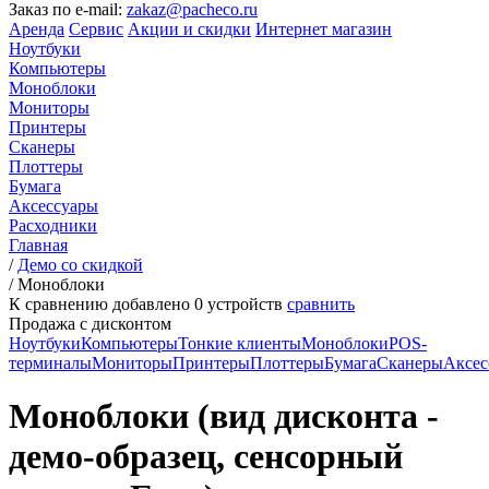
Заказ по e-mail:
zakaz@pacheco.ru
Аренда
Сервис
Акции и скидки
Интернет магазин
Ноутбуки
Компьютеры
Моноблоки
Мониторы
Принтеры
Сканеры
Плоттеры
Бумага
Аксессуары
Расходники
Главная
/
Демо со скидкой
/
Моноблоки
К сравнению добавлено
0
устройств
сравнить
Продажа с дисконтом
Ноутбуки
Компьютеры
Тонкие клиенты
Моноблоки
POS-
терминалы
Мониторы
Принтеры
Плоттеры
Бумага
Сканеры
Аксес
Моноблоки (вид дисконта -
демо-образец, сенсорный