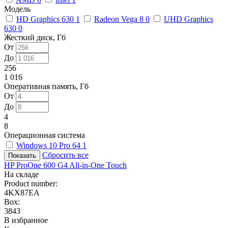
Модель
HD Graphics 630
1
Radeon Vega 8
0
UHD Graphics
630
0
Жесткий диск, Гб
От
До
256
1 016
Оперативная память, Гб
От
До
4
8
Операционная система
Windows 10 Pro 64
1
Сбросить все
HP ProOne 600 G4 All-in-One Touch
На складе
Product number:
4KX87EA
Box:
3843
В избранное