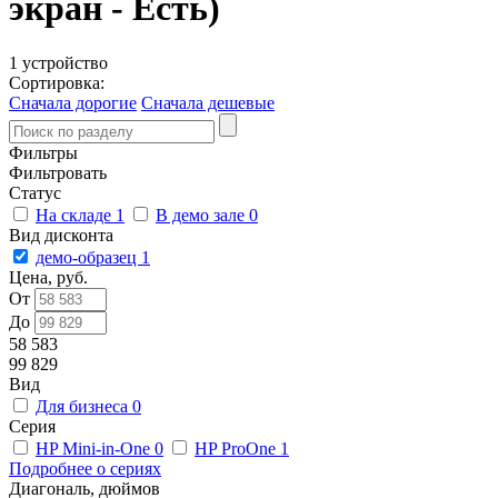
экран - Есть)
1 устройство
Сортировка:
Сначала дорогие
Сначала дешевые
Фильтры
Фильтровать
Статус
На складе
1
В демо зале
0
Вид дисконта
демо-образец
1
Цена, руб.
От
До
58 583
99 829
Вид
Для бизнеса
0
Серия
HP Mini-in-One
0
HP ProOne
1
Подробнее о сериях
Диагональ, дюймов