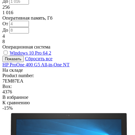
До
256
1 016
Оперативная память, Гб
От
До
4
8
Операционная система
Windows 10 Pro 64
2
Сбросить все
HP ProOne 400 G5 All-in-One NT
На складе
Product number:
7EM87EA
Box:
4376
В избранное
К сравнению
-15%