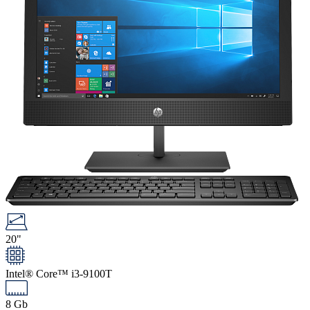
20"
Intel® Core™ i3-9100T
8 Gb