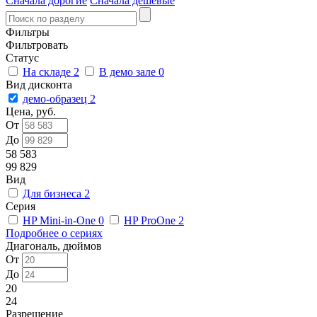
Сначала дорогие
Сначала дешевые
Фильтры
Фильтровать
Статус
На складе
2
В демо зале
0
Вид дисконта
демо-образец
2
Цена, руб.
От
До
58 583
99 829
Вид
Для бизнеса
2
Серия
HP Mini-in-One
0
HP ProOne
2
Подробнее о сериях
Диагональ, дюймов
От
До
20
24
Разрешение