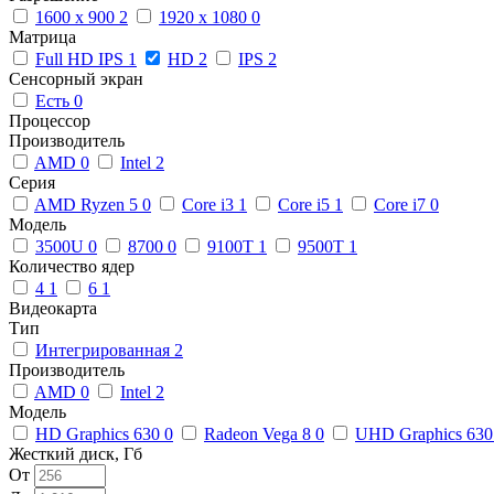
1600 x 900
2
1920 x 1080
0
Матрица
Full HD IPS
1
HD
2
IPS
2
Сенсорный экран
Есть
0
Процессор
Производитель
AMD
0
Intel
2
Серия
AMD Ryzen 5
0
Core i3
1
Core i5
1
Core i7
0
Модель
3500U
0
8700
0
9100T
1
9500T
1
Количество ядер
4
1
6
1
Видеокарта
Тип
Интегрированная
2
Производитель
AMD
0
Intel
2
Модель
HD Graphics 630
0
Radeon Vega 8
0
UHD Graphics 63
Жесткий диск, Гб
От