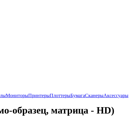
алы
Мониторы
Принтеры
Плоттеры
Бумага
Сканеры
Аксессуары
мо-образец, матрица - HD)