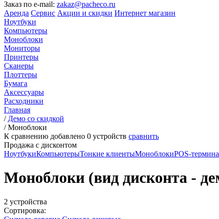
Заказ по e-mail:
zakaz@pacheco.ru
Аренда
Сервис
Акции и скидки
Интернет магазин
Ноутбуки
Компьютеры
Моноблоки
Мониторы
Принтеры
Сканеры
Плоттеры
Бумага
Аксессуары
Расходники
Главная
/
Демо со скидкой
/
Моноблоки
К сравнению добавлено
0
устройств
сравнить
Продажа с дисконтом
Ноутбуки
Компьютеры
Тонкие клиенты
Моноблоки
POS-термин
Моноблоки (вид дисконта - де
2 устройства
Сортировка: